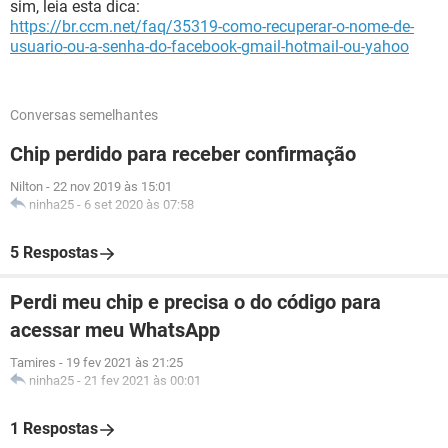
sim, leia esta dica:
https://br.ccm.net/faq/35319-como-recuperar-o-nome-de-
usuario-ou-a-senha-do-facebook-gmail-hotmail-ou-yahoo
Conversas semelhantes
Chip perdido para receber confirmação
Nilton
-
22 nov 2019 às 15:01
ninha25
-
6 set 2020 às 07:58
5 Respostas
Perdi meu chip e precisa o do código para
acessar meu WhatsApp
Tamires
-
19 fev 2021 às 21:25
ninha25
-
21 fev 2021 às 00:01
1 Respostas