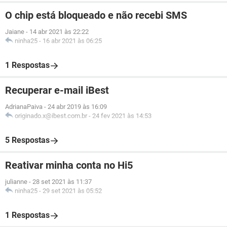
O chip está bloqueado e não recebi SMS
Jaiane
-
14 abr 2021 às 22:22
ninha25
-
16 abr 2021 às 06:25
1 Respostas
Recuperar e-mail iBest
AdrianaPaiva
-
24 abr 2019 às 16:09
originado.x@ibest.com.br
-
24 fev 2021 às 14:53
5 Respostas
Reativar minha conta no Hi5
julianne
-
28 set 2021 às 11:37
ninha25
-
29 set 2021 às 05:52
1 Respostas