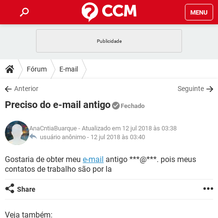
MENU
INÍCIO
JOGOS
WHATSAPP
DICAS
Fórum
E-mail
CELULAR
FACEBOOK
JOGOS
WHATSAPP
DOWNLOADS
Anterior
Seguinte
OUTLOOK
EXCEL
CELULAR
FACEBOOK
Preciso do e-mail antigo
INSTAGRAM
JOGOS
GMAIL
WHATSAPP
Fechado
FÓRUM
OUTLOOK
EXCEL
GUIA DE COMPRAS
CELULAR
FACEBOOK
AnaCntiaBuarque
- Atualizado em 12 jul 2018 às 03:38
INSTAGRAM
JOGOS
GMAIL
WHATSAPP
GLOSSÁRIO
usuário anônimo -
12 jul 2018 às 03:40
OUTLOOK
EXCEL
GUIA DE COMPRAS
CELULAR
FACEBOOK
INSTAGRAM
JOGOS
GMAIL
WHATSAPP
Gostaria de obter meu
e-mail
antigo ***@***. pois meus
OUTLOOK
EXCEL
contatos de trabalho são por la
GUIA DE COMPRAS
CELULAR
FACEBOOK
INSTAGRAM
GMAIL
OUTLOOK
EXCEL
Share
GUIA DE COMPRAS
INSTAGRAM
GMAIL
Veja também: