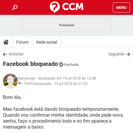
MENU
INÍCIO
JOGOS
WHATSAPP
DICAS
Fórum
Rede social
CELULAR
FACEBOOK
JOGOS
WHATSAPP
DOWNLOADS
Anterior
Seguinte
OUTLOOK
EXCEL
CELULAR
FACEBOOK
Facebook bloqueado
INSTAGRAM
JOGOS
GMAIL
WHATSAPP
Fechado
FÓRUM
OUTLOOK
EXCEL
GUIA DE COMPRAS
CELULAR
FACEBOOK
NanyArajo
- Atualizado em 19 jul 2018 às 12:48
INSTAGRAM
JOGOS
GMAIL
WHATSAPP
GLOSSÁRIO
Perfil bloqueado -
19 jul 2018 às 21:02
OUTLOOK
EXCEL
GUIA DE COMPRAS
CELULAR
FACEBOOK
INSTAGRAM
JOGOS
GMAIL
WHATSAPP
Bom dia,
OUTLOOK
EXCEL
GUIA DE COMPRAS
CELULAR
FACEBOOK
Meu facebook está dando bloqueado temporariamente.
INSTAGRAM
GMAIL
Quando vou confirmar minha identidade, onde pede nova
OUTLOOK
EXCEL
GUIA DE COMPRAS
senha, faço o procedimento todo e no fim aparece a
INSTAGRAM
GMAIL
mensagem a baixo: