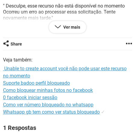
GUIA DE COMPRAS
" Desculpe, esse recurso não está disponível no momento
Ocorreu um erro ao processar essa solicitação. Tente
novamente mais tarde."
Ver mais
Me ajudem. Não consigo localizar minha conta :( tenho a
muito tempo esse facebook.
Share
Veja também:
​ Unable to create account você não pode usar este recurso
no momento
Suporte badoo perfil bloqueado
Como bloquear minhas fotos no facebook
0 facebook iniciar sessão
Como ver número bloqueado no whatsapp
Whatsapp gb tem como ver status bloqueado
✓
1 Respostas