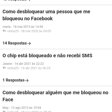
Como desbloquear uma pessoa que me
bloqueou no Facebook
maria
-
18 mai 2013 às 14:54
ninha25
-
28 mai 2020 às 04:05
14 Respostas
O chip está bloqueado e não recebi SMS
Jaiane
-
14 abr 2021 às 22:22
ninha25
-
16 abr 2021 às 06:25
1 Respostas
Como desbloquear alguém que me bloqueou no
Face
May
-
12 ago 2013 às 10:54