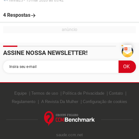
ninha25
-
15 mar 2020 às 05:42
4 Respostas
ASSINE NOSSA NEWSLETTER!
Equipe
Termos de uso
Política de Privacidade
Contato
Regulamento
A Revista Da Mulher
Configuração de cookies
saude.ccm.net