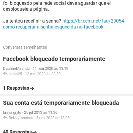
foi bloqueado pela rede social deve aguardar que el
desbloqueie a página.
Já tentou redefinir a senha?
https://br.ccm.net/faq/29054-
como-recuperar-a-senha-esquecida-no-facebook
Conversas semelhantes
Facebook bloqueado temporariamente
DaphneMiranda
-
11 mai 2020 às 13:19
ninha25
-
12 mai 2020 às 03:39
1 Respostas
Sua conta está temporariamente bloqueada
braya grylo
-
25 jul 2013 às 11:36
Beizzyfonseca
-
5 nov 2022 às 18:06
40 Respostas