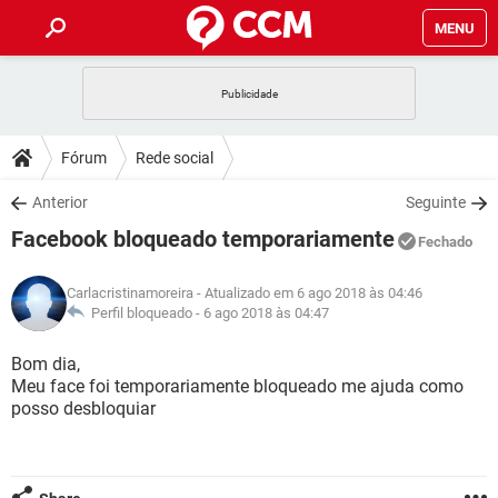
MENU
INÍCIO
JOGOS
WHATSAPP
DICAS
Fórum
Rede social
CELULAR
FACEBOOK
JOGOS
WHATSAPP
DOWNLOADS
Anterior
Seguinte
OUTLOOK
EXCEL
CELULAR
FACEBOOK
Facebook bloqueado temporariamente
INSTAGRAM
JOGOS
GMAIL
WHATSAPP
Fechado
FÓRUM
OUTLOOK
EXCEL
GUIA DE COMPRAS
CELULAR
FACEBOOK
Carlacristinamoreira
- Atualizado em 6 ago 2018 às 04:46
INSTAGRAM
JOGOS
GMAIL
WHATSAPP
GLOSSÁRIO
Perfil bloqueado -
6 ago 2018 às 04:47
OUTLOOK
EXCEL
GUIA DE COMPRAS
CELULAR
FACEBOOK
INSTAGRAM
JOGOS
GMAIL
WHATSAPP
Bom dia,
OUTLOOK
EXCEL
Meu face foi temporariamente bloqueado me ajuda como
GUIA DE COMPRAS
CELULAR
FACEBOOK
posso desbloquiar
INSTAGRAM
GMAIL
OUTLOOK
EXCEL
GUIA DE COMPRAS
INSTAGRAM
GMAIL