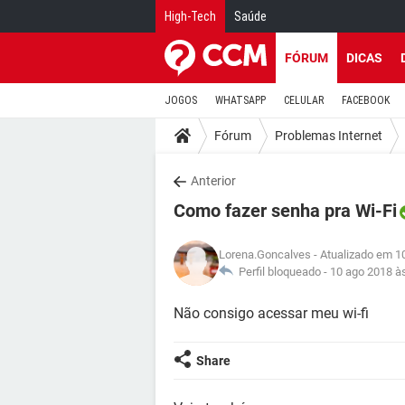
High-Tech
Saúde
FÓRUM
DICAS
JOGOS
WHATSAPP
CELULAR
FACEBOOK
Fórum
Problemas Internet
Anterior
Como fazer senha pra Wi-Fi
Lorena.Goncalves
- Atualizado em 1
Perfil bloqueado -
10 ago 2018 à
Não consigo acessar meu wi-fi
Share