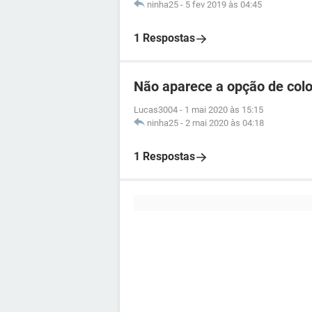
ninha25
-
5 fev 2019 às 04:45
1 Respostas
Não aparece a opção de colo
Lucas3004
-
1 mai 2020 às 15:15
ninha25
-
2 mai 2020 às 04:18
1 Respostas