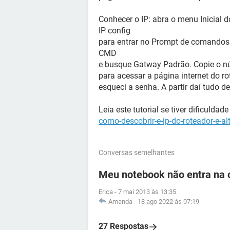
Conhecer o IP: abra o menu Inicial d
IP config
para entrar no Prompt de comandos (
CMD
e busque Gatway Padrão. Copie o n
para acessar a página internet do ro
esqueci a senha. A partir daí tudo 
Leia este tutorial se tiver dificulda
como-descobrir-e-ip-do-roteador-e-al
Conversas semelhantes
Meu notebook não entra na o
Erica
-
7 mai 2013 às 13:35
Amanda
-
18 ago 2022 às 07:19
27 Respostas