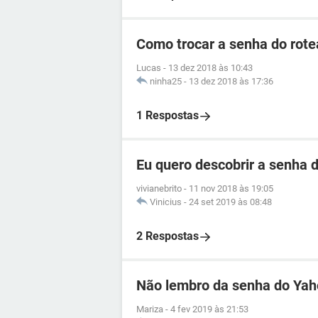
Como trocar a senha do rotea
Lucas
-
13 dez 2018 às 10:43
ninha25
-
13 dez 2018 às 17:36
1 Respostas
Eu quero descobrir a senha d
vivianebrito
-
11 nov 2018 às 19:05
Vinicius
-
24 set 2019 às 08:48
2 Respostas
Não lembro da senha do Ya
Mariza
-
4 fev 2019 às 21:53