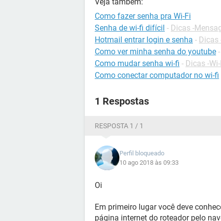
Veja também:
Como fazer senha pra Wi-Fi
Senha de wi-fi difícil
-
Dicas -Mensag
Hotmail entrar login e senha
-
Dicas 
Como ver minha senha do youtube
Como mudar senha wi-fi
-
Dicas -Wi-
Como conectar computador no wi-fi
1 Respostas
RESPOSTA 1 / 1
Perfil bloqueado
10 ago 2018 às 09:33
Oi
Em primeiro lugar você deve conhece
página internet do roteador pelo nav