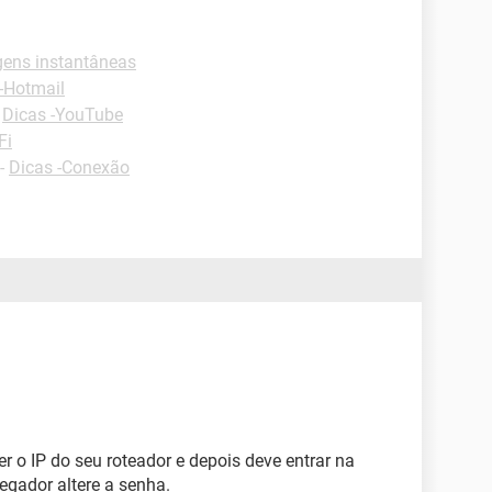
ens instantâneas
-Hotmail
-
Dicas -YouTube
Fi
-
Dicas -Conexão
r o IP do seu roteador e depois deve entrar na
egador altere a senha.