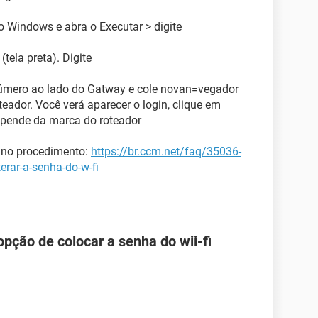
o Windows e abra o Executar > digite
tela preta). Digite
úmero ao lado do Gatway e cole novan=vegador
teador. Você verá aparecer o login, clique em
depende da marca do roteador
de no procedimento:
https://br.ccm.net/faq/35036-
terar-a-senha-do-w-fi
pção de colocar a senha do wii-fi