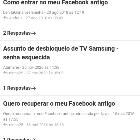
Como entrar no meu Facebook antigo
LenitaGonalvesleninha
-
23 ago 2018 às 12:19
Andreia
-
27 ago 2018 às 08:43
2 Respostas
Assunto de desbloqueio de TV Samsung -
senha esquecida
Atumane
-
26 nov 2020 às 11:38
ninha25
-
27 nov 2020 às 05:05
1 Respostas
Quero recuperar o meu Facebook antigo
Quero recuperar o meu Facebook antigo mim ajuda por favor
-
15 mai 2016
às 17:55
ninha25
-
16 mai 2016 às 16:18
1 Respostas