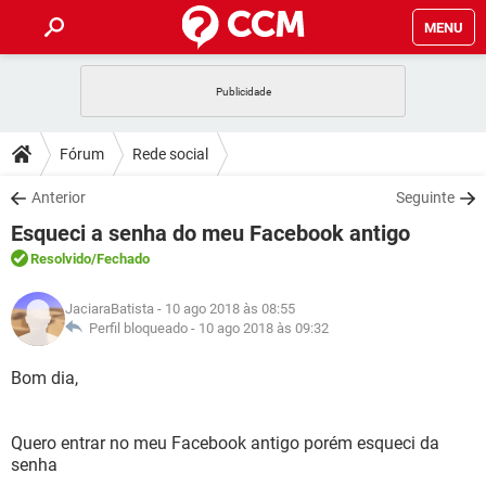
MENU
INÍCIO
JOGOS
WHATSAPP
DICAS
Fórum
Rede social
CELULAR
FACEBOOK
JOGOS
WHATSAPP
DOWNLOADS
Anterior
Seguinte
OUTLOOK
EXCEL
CELULAR
FACEBOOK
Esqueci a senha do meu Facebook antigo
INSTAGRAM
JOGOS
GMAIL
WHATSAPP
FÓRUM
OUTLOOK
EXCEL
Resolvido
/Fechado
GUIA DE COMPRAS
CELULAR
FACEBOOK
INSTAGRAM
JOGOS
GMAIL
WHATSAPP
GLOSSÁRIO
OUTLOOK
JaciaraBatista
- 10 ago 2018 às 08:55
EXCEL
GUIA DE COMPRAS
CELULAR
FACEBOOK
Perfil bloqueado -
10 ago 2018 às 09:32
INSTAGRAM
JOGOS
GMAIL
WHATSAPP
OUTLOOK
EXCEL
Bom dia,
GUIA DE COMPRAS
CELULAR
FACEBOOK
INSTAGRAM
GMAIL
OUTLOOK
EXCEL
GUIA DE COMPRAS
Quero entrar no meu Facebook antigo porém esqueci da
INSTAGRAM
GMAIL
senha