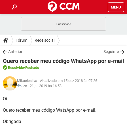
MENU
INÍCIO
JOGOS
WHATSAPP
DICAS
Fórum
Rede social
CELULAR
FACEBOOK
JOGOS
WHATSAPP
DOWNLOADS
Anterior
Seguinte
OUTLOOK
EXCEL
CELULAR
FACEBOOK
Quero receber meu código WhatsApp por e-mail
INSTAGRAM
JOGOS
GMAIL
WHATSAPP
FÓRUM
OUTLOOK
EXCEL
Resolvido
/Fechado
GUIA DE COMPRAS
CELULAR
FACEBOOK
INSTAGRAM
JOGOS
GMAIL
WHATSAPP
GLOSSÁRIO
OUTLOOK
Mikaelesilva
- Atualizado em 15 dez 2018 às 07:26
EXCEL
GUIA DE COMPRAS
CELULAR
FACEBOOK
ze -
21 jul 2019 às 16:53
INSTAGRAM
JOGOS
GMAIL
WHATSAPP
OUTLOOK
EXCEL
Oi
GUIA DE COMPRAS
CELULAR
FACEBOOK
INSTAGRAM
GMAIL
Quero receber meu código WatsApp por e-mail.
OUTLOOK
EXCEL
GUIA DE COMPRAS
INSTAGRAM
GMAIL
Obrigada