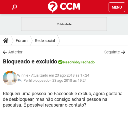
MENU
INÍCIO
JOGOS
WHATSAPP
DICAS
Fórum
Rede social
CELULAR
FACEBOOK
JOGOS
WHATSAPP
DOWNLOADS
Anterior
Seguinte
OUTLOOK
EXCEL
CELULAR
FACEBOOK
Bloqueado e excluido
INSTAGRAM
JOGOS
GMAIL
WHATSAPP
Resolvido
/Fechado
FÓRUM
OUTLOOK
EXCEL
GUIA DE COMPRAS
CELULAR
FACEBOOK
Winnie
- Atualizado em 23 ago 2018 às 17:24
INSTAGRAM
JOGOS
GMAIL
WHATSAPP
GLOSSÁRIO
Perfil bloqueado -
23 ago 2018 às 19:24
OUTLOOK
EXCEL
GUIA DE COMPRAS
CELULAR
FACEBOOK
INSTAGRAM
JOGOS
GMAIL
WHATSAPP
Bloqueei uma pessoa no Facebook e excluo, agora gostaria
OUTLOOK
EXCEL
de desbloquear, mas não consigo achará pessoa na
GUIA DE COMPRAS
CELULAR
FACEBOOK
pesquisa. É possível recuperar o contato?
INSTAGRAM
GMAIL
OUTLOOK
EXCEL
GUIA DE COMPRAS
INSTAGRAM
GMAIL