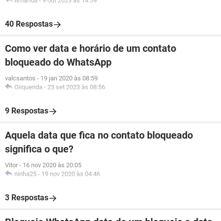
Amanda
-
9 out 2023 às 14:59
40 Respostas
Como ver data e horário de um contato
bloqueado do WhatsApp
valcsantos
-
19 jan 2020 às 08:59
Oiiquerida
-
23 set 2023 às 08:56
9 Respostas
Aquela data que fica no contato bloqueado
significa o que?
Vitor
-
16 nov 2020 às 20:05
ninha25
-
19 nov 2020 às 04:46
3 Respostas