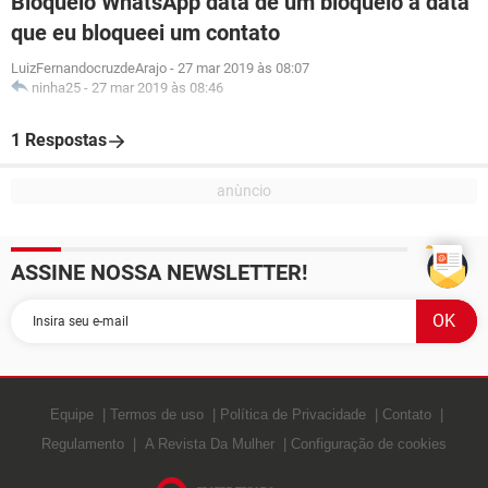
Bloqueio WhatsApp data de um bloqueio a data
que eu bloqueei um contato
LuizFernandocruzdeArajo
-
27 mar 2019 às 08:07
ninha25
-
27 mar 2019 às 08:46
1 Respostas
ASSINE NOSSA NEWSLETTER!
Equipe
Termos de uso
Política de Privacidade
Contato
Regulamento
A Revista Da Mulher
Configuração de cookies