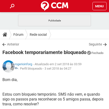
MENU
INÍCIO
JOGOS
WHATSAPP
DICAS
Fórum
Rede social
CELULAR
FACEBOOK
JOGOS
WHATSAPP
DOWNLOADS
Anterior
Seguinte
OUTLOOK
EXCEL
CELULAR
FACEBOOK
Facebook temporariamente bloqueado
INSTAGRAM
JOGOS
GMAIL
WHATSAPP
Fechado
FÓRUM
OUTLOOK
EXCEL
GUIA DE COMPRAS
CELULAR
FACEBOOK
rogerioinforg
- Atualizado em 2 set 2018 às 03:59
INSTAGRAM
JOGOS
GMAIL
WHATSAPP
GLOSSÁRIO
Perfil bloqueado -
3 set 2018 às 04:27
OUTLOOK
EXCEL
GUIA DE COMPRAS
CELULAR
FACEBOOK
INSTAGRAM
JOGOS
GMAIL
WHATSAPP
Bom dia,
OUTLOOK
EXCEL
GUIA DE COMPRAS
CELULAR
FACEBOOK
INSTAGRAM
GMAIL
Estou com bloqueio temporário. SMS não vem, e quando
OUTLOOK
EXCEL
GUIA DE COMPRAS
sigo os passos para reconhecer os 5 amigos passa, depois
INSTAGRAM
GMAIL
trava, como resolver?