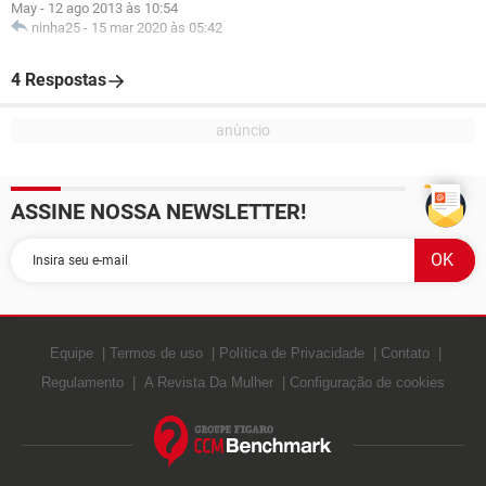
May
-
12 ago 2013 às 10:54
ninha25
-
15 mar 2020 às 05:42
4 Respostas
ASSINE NOSSA NEWSLETTER!
Equipe
Termos de uso
Política de Privacidade
Contato
Regulamento
A Revista Da Mulher
Configuração de cookies