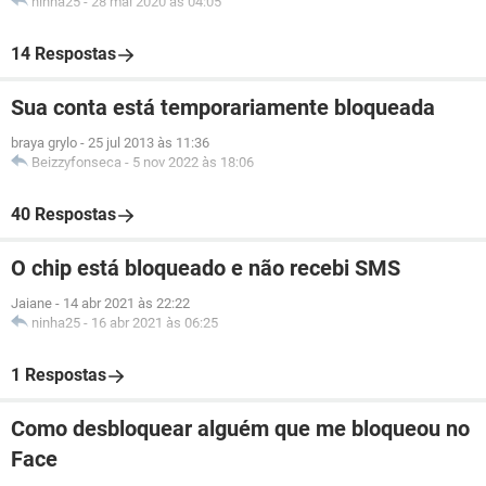
ninha25
-
28 mai 2020 às 04:05
14 Respostas
Sua conta está temporariamente bloqueada
braya grylo
-
25 jul 2013 às 11:36
Beizzyfonseca
-
5 nov 2022 às 18:06
40 Respostas
O chip está bloqueado e não recebi SMS
Jaiane
-
14 abr 2021 às 22:22
ninha25
-
16 abr 2021 às 06:25
1 Respostas
Como desbloquear alguém que me bloqueou no
Face