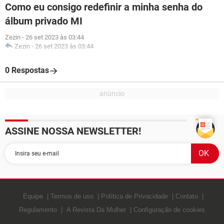
Como eu consigo redefinir a minha senha do
álbum privado MI
Zezin
-
26 set 2023 às 03:44
Zezin
-
26 set 2023 às 03:44
0 Respostas
ASSINE NOSSA NEWSLETTER!
Equipe
Termos de uso
Política de Privacidade
Contato
Regulamento
A Revista Da Mulher
Configuração de cookies