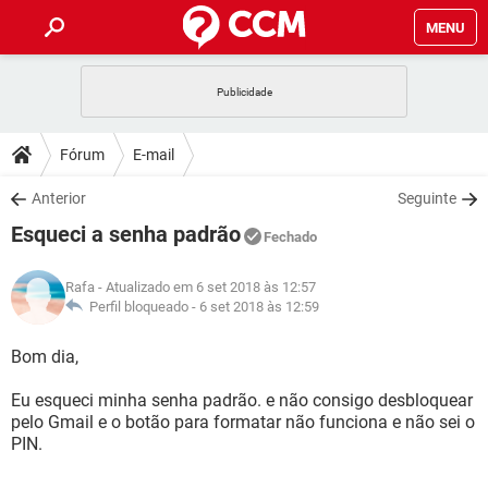
MENU
INÍCIO
JOGOS
WHATSAPP
DICAS
Fórum
E-mail
CELULAR
FACEBOOK
JOGOS
WHATSAPP
DOWNLOADS
Anterior
Seguinte
OUTLOOK
EXCEL
CELULAR
FACEBOOK
Esqueci a senha padrão
INSTAGRAM
JOGOS
GMAIL
WHATSAPP
Fechado
FÓRUM
OUTLOOK
EXCEL
GUIA DE COMPRAS
CELULAR
FACEBOOK
Rafa
- Atualizado em 6 set 2018 às 12:57
INSTAGRAM
JOGOS
GMAIL
WHATSAPP
GLOSSÁRIO
Perfil bloqueado -
6 set 2018 às 12:59
OUTLOOK
EXCEL
GUIA DE COMPRAS
CELULAR
FACEBOOK
INSTAGRAM
JOGOS
GMAIL
WHATSAPP
Bom dia,
OUTLOOK
EXCEL
GUIA DE COMPRAS
CELULAR
FACEBOOK
Eu esqueci minha senha padrão. e não consigo desbloquear
INSTAGRAM
GMAIL
pelo Gmail e o botão para formatar não funciona e não sei o
OUTLOOK
EXCEL
GUIA DE COMPRAS
PIN.
INSTAGRAM
GMAIL