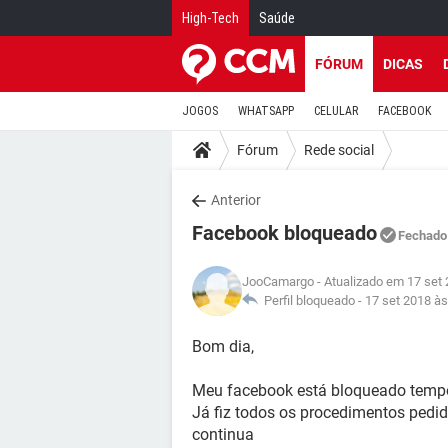
High-Tech
Saúde
FÓRUM
DICAS
JOGOS
WHATSAPP
CELULAR
FACEBOOK
Fórum
Rede social
Anterior
Facebook bloqueado
Fechado
JooCamargo
- Atualizado em 17 set
Perfil bloqueado -
17 set 2018 às
Bom dia,
Meu facebook está bloqueado tempo
Já fiz todos os procedimentos pedi
continua