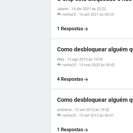
Jaiane
-
14 abr 2021 às 22:22
ninha25
-
16 abr 2021 às 06:25
1 Respostas
Como desbloquear alguém q
May
-
12 ago 2013 às 10:54
ninha25
-
15 mar 2020 às 05:42
4 Respostas
Como desbloquear alguém q
anônimo
-
12 set 2013 às 19:52
ninha25
-
13 set 2013 às 06:07
1 Respostas