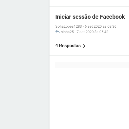
Iniciar sessão de Facebook
SofiaLopes1283
-
6 set 2020 às 08:36
ninha25
-
7 set 2020 às 05:42
4 Respostas