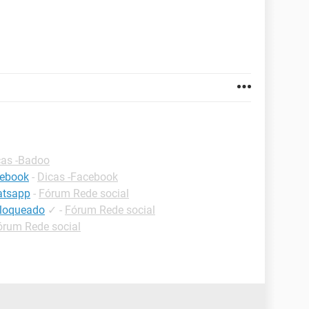
cas -Badoo
cebook
-
Dicas -Facebook
atsapp
-
Fórum Rede social
bloqueado
✓
-
Fórum Rede social
órum Rede social