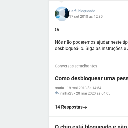
Perfil bloqueado
17 set 2018 às 12:35
Oi
Nós não poderemos ajudar neste tip
desbloqueá-lo. Siga as instruções e
Conversas semelhantes
Como desbloquear uma pess
maria
-
18 mai 2013 às 14:54
ninha25
-
28 mai 2020 às 04:05
14 Respostas
O chip está bloqueado e não