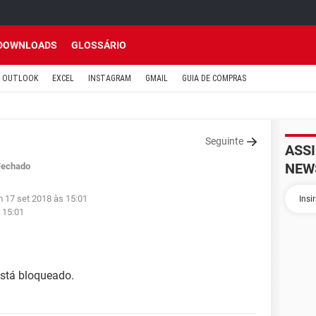
DOWNLOADS
GLOSSÁRIO
OUTLOOK
EXCEL
INSTAGRAM
GMAIL
GUIA DE COMPRAS
Seguinte
ASS
NEW
Fechado
m 17 set 2018 às 15:01
 15:01
stá bloqueado.