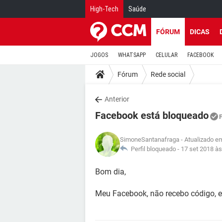
High-Tech
Saúde
FÓRUM
DICAS
JOGOS
WHATSAPP
CELULAR
FACEBOOK
Fórum
Rede social
Anterior
Facebook está bloqueado
SimoneSantanafraga
- Atualizado e
Perfil bloqueado -
17 set 2018 às
Bom dia,
Meu Facebook, não recebo código, e