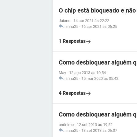
O chip está bloqueado e não
Jaiane
-
14 abr 2021 às 22:22
ninha25
-
16 abr 2021 às 06:25
1 Respostas
Como desbloquear alguém q
May
-
12 ago 2013 às 10:54
ninha25
-
15 mar 2020 às 05:42
4 Respostas
Como desbloquear alguém q
anônimo
-
12 set 2013 às 19:52
ninha25
-
13 set 2013 às 06:07