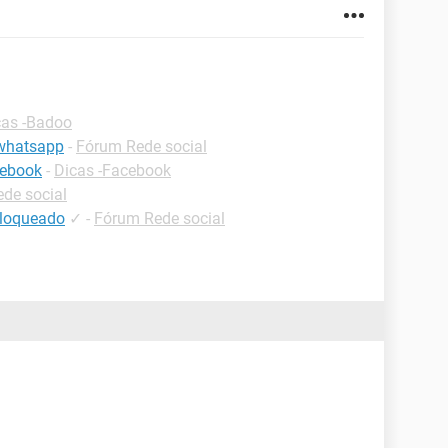
cas -Badoo
whatsapp
-
Fórum Rede social
cebook
-
Dicas -Facebook
de social
bloqueado
✓
-
Fórum Rede social