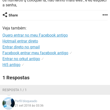
os números q coloquei la, não tenho mais eles , e eu esqueci
GUIA DE COMPRAS
a senha,
Share
Veja também:
Quero entrar no meu Facebook antigo
Hotmail entrar direto
Entrar direto no gmail
Facebook entrar meu facebook antigo
✓
Entrar no orkut antigo
✓
Hi5 antigo
✓
1 Respostas
RESPOSTA 1 / 1
Perfil bloqueado
21 set 2018 às 03:36