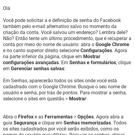
Olá
Você pode solicitar a e definição de senha do Facebook
também pelo e-mail alternativo salvo no momento da
criação da conta. Você salvou um endereço? Lembra dele?
Não? Então tente um último procedimento, que é recuperar a
conta por meio do nome de usuário: abra o
Google Chrome
e no canto superior direito selecione
Configurações
. Agora
na parte inferior da página, clique em
Mostrar
configurações avançadas
. Em
Senhas e formulários
, clique
em
Gerenciar senhas salvas
:
Em Senhas, aparecerão todos os sites onde você está
cadastrado com o Google Chrome. Busque o seu nome de
usuário e senha, por trás de pontos. Para mostrar a senha,
selecione o sites em questão >
Mostrar
:
Abra o
Firefox
e as
Ferramentas
>
Opções
. Agora abra a
guia
Segurança
e clique em
Senhas memorizadas
. Todos
os sites cadastrados por você serão exibidos, como os
nomes de usuário que utilizou. Para ver as senhas, clique