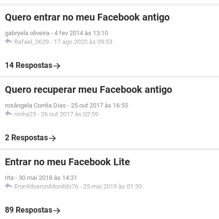
Quero entrar no meu Facebook antigo
gabryela oliveira
-
4 fev 2014 às 13:10
Rafael_0629
-
17 ago 2020 às 09:53
14 Respostas
Quero recuperar meu Facebook antigo
rosângela Corrêa Dias
-
25 out 2017 às 16:55
ninha25
-
26 out 2017 às 02:59
2 Respostas
Entrar no meu Facebook Lite
rita
-
30 mai 2018 às 14:31
Eronildoeronildonildo76
-
25 mai 2019 às 01:30
89 Respostas