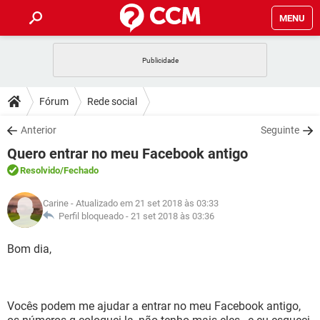
MENU
INÍCIO
JOGOS
WHATSAPP
DICAS
Fórum
Rede social
CELULAR
FACEBOOK
JOGOS
WHATSAPP
DOWNLOADS
Anterior
Seguinte
OUTLOOK
EXCEL
CELULAR
FACEBOOK
Quero entrar no meu Facebook antigo
INSTAGRAM
JOGOS
GMAIL
WHATSAPP
FÓRUM
OUTLOOK
EXCEL
Resolvido
/Fechado
GUIA DE COMPRAS
CELULAR
FACEBOOK
INSTAGRAM
JOGOS
GMAIL
WHATSAPP
GLOSSÁRIO
OUTLOOK
Carine
- Atualizado em 21 set 2018 às 03:33
EXCEL
GUIA DE COMPRAS
CELULAR
FACEBOOK
Perfil bloqueado -
21 set 2018 às 03:36
INSTAGRAM
JOGOS
GMAIL
WHATSAPP
OUTLOOK
EXCEL
Bom dia,
GUIA DE COMPRAS
CELULAR
FACEBOOK
INSTAGRAM
GMAIL
OUTLOOK
EXCEL
GUIA DE COMPRAS
INSTAGRAM
GMAIL
Vocês podem me ajudar a entrar no meu Facebook antigo,