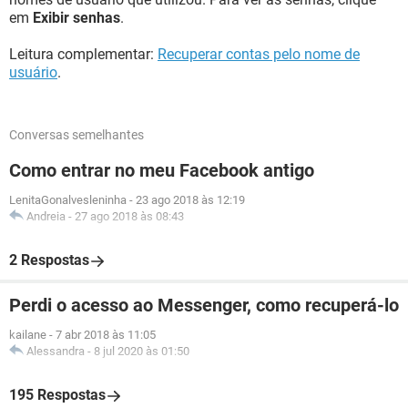
em
Exibir senhas
.
Leitura complementar:
Recuperar contas pelo nome de
usuário
.
Conversas semelhantes
Como entrar no meu Facebook antigo
LenitaGonalvesleninha
-
23 ago 2018 às 12:19
Andreia
-
27 ago 2018 às 08:43
2 Respostas
Perdi o acesso ao Messenger, como recuperá-lo
kailane
-
7 abr 2018 às 11:05
Alessandra
-
8 jul 2020 às 01:50
195 Respostas