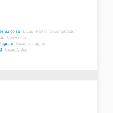
mesma coisa
-
Dicas - Partes do computador
s - Conversão
stagram
-
Dicas -Instagram
p3
-
Dicas -Vídeo