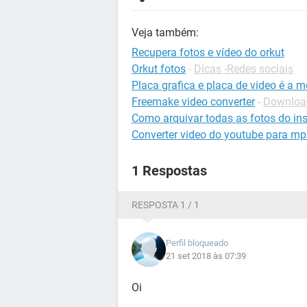
Veja também:
Recupera fotos e vídeo do orkut
Orkut fotos
-
Dicas -Redes sociais
Placa grafica e placa de video é a 
Freemake video converter
-
Download
Como arquivar todas as fotos do in
Converter video do youtube para m
1 Respostas
RESPOSTA 1 / 1
Perfil bloqueado
21 set 2018 às 07:39
Oi