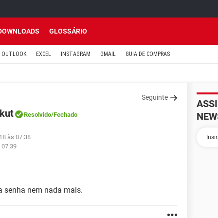
DOWNLOADS
GLOSSÁRIO
OUTLOOK
EXCEL
INSTAGRAM
GMAIL
GUIA DE COMPRAS
Seguinte
ASS
rkut
NEW
Resolvido
/Fechado
18 às 07:38
 07:39
a senha nem nada mais.