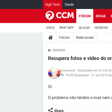
High-Tech
Saúde
FÓRUM
DICAS
JOGOS
WHATSAPP
CELULAR
FACEBOOK
Fórum
Rede social
Anterior
Recupera fotos e vídeo do o
juniocesar
- Atualizado em 21 set 20
Perfil bloqueado -
21 set 2018 às
Oi
O problema não lembro e mail nem 
Share