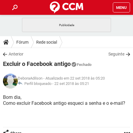
MENU
INÍCIO
JOGOS
WHATSAPP
DICAS
Fórum
Rede social
CELULAR
FACEBOOK
JOGOS
WHATSAPP
DOWNLOADS
Anterior
Seguinte
OUTLOOK
EXCEL
CELULAR
FACEBOOK
Excluir o Facebook antigo
INSTAGRAM
JOGOS
GMAIL
WHATSAPP
Fechado
FÓRUM
OUTLOOK
EXCEL
GUIA DE COMPRAS
CELULAR
FACEBOOK
DeboraAdilson
- Atualizado em 22 set 2018 às 05:20
INSTAGRAM
JOGOS
GMAIL
WHATSAPP
GLOSSÁRIO
Perfil bloqueado -
22 set 2018 às 05:21
OUTLOOK
EXCEL
GUIA DE COMPRAS
CELULAR
FACEBOOK
INSTAGRAM
JOGOS
GMAIL
WHATSAPP
Bom dia,
OUTLOOK
EXCEL
Como excluir Facebook antigo esqueci a senha e o e-mail?
GUIA DE COMPRAS
CELULAR
FACEBOOK
INSTAGRAM
GMAIL
OUTLOOK
EXCEL
GUIA DE COMPRAS
INSTAGRAM
GMAIL