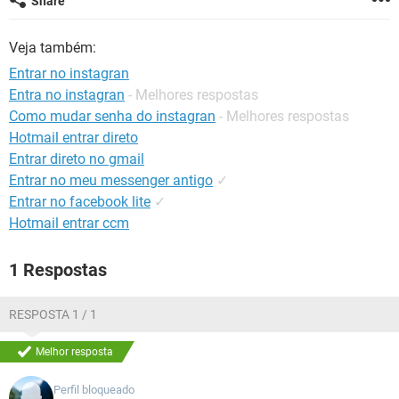
Share
GUIA DE COMPRAS
Veja também:
Entrar no instagran
Entra no instagran
- Melhores respostas
Como mudar senha do instagran
- Melhores respostas
Hotmail entrar direto
Entrar direto no gmail
Entrar no meu messenger antigo
✓
Entrar no facebook lite
✓
Hotmail entrar ccm
1 Respostas
RESPOSTA 1 / 1
Melhor resposta
Perfil bloqueado