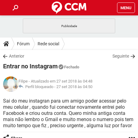
MENU
INÍCIO
JOGOS
WHATSAPP
DICAS
Fórum
Rede social
CELULAR
FACEBOOK
JOGOS
WHATSAPP
DOWNLOADS
Anterior
Seguinte
OUTLOOK
EXCEL
CELULAR
FACEBOOK
Entrar no Instagram
INSTAGRAM
JOGOS
GMAIL
WHATSAPP
Fechado
FÓRUM
OUTLOOK
EXCEL
GUIA DE COMPRAS
CELULAR
FACEBOOK
Filipe
- Atualizado em 27 set 2018 às 04:48
INSTAGRAM
JOGOS
GMAIL
WHATSAPP
GLOSSÁRIO
Perfil bloqueado -
27 set 2018 às 04:50
OUTLOOK
EXCEL
GUIA DE COMPRAS
CELULAR
FACEBOOK
INSTAGRAM
JOGOS
GMAIL
WHATSAPP
Sai do meu instagran para um amigo poder acessar pelo
OUTLOOK
EXCEL
meu celular , quando fui conectar novamente entrei pelo
GUIA DE COMPRAS
CELULAR
FACEBOOK
Facebook e criou outra conta. Quero minha antiga conta
INSTAGRAM
GMAIL
mais não lembro o Gmail e muito menos o numero pois tem
OUTLOOK
EXCEL
GUIA DE COMPRAS
muito tempo que fiz , preciso urgente , alguma luz por favor
INSTAGRAM
GMAIL