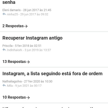
senha
Eleni damaris
-
28 jun 2017 às 21:45
ninha25
-
29 jun 2017 às 09:32
2 Respostas
Recuperar Instagram antigo
Priscila
-
5 fev 2018 às 02:51
Indinhaiork
-
3 jun 2019 às 13:37
13 Respostas
Instagram, a lista seguindo está fora de ordem
Nathaliagsilva
-
27 fev 2020 às 10:30
Mila
-
9 jun 2021 às 00:17
10 Respostas