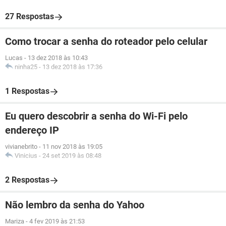
27 Respostas
Como trocar a senha do roteador pelo celular
Lucas
-
13 dez 2018 às 10:43
ninha25
-
13 dez 2018 às 17:36
1 Respostas
Eu quero descobrir a senha do Wi-Fi pelo
endereço IP
vivianebrito
-
11 nov 2018 às 19:05
Vinicius
-
24 set 2019 às 08:48
2 Respostas
Não lembro da senha do Yahoo
Mariza
-
4 fev 2019 às 21:53