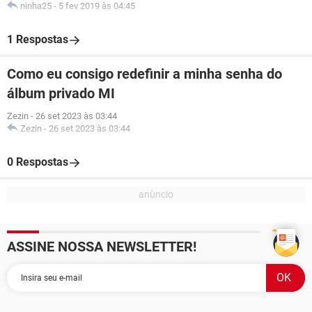
ninha25
-
5 fev 2019 às 04:45
1 Respostas
Como eu consigo redefinir a minha senha do
álbum privado MI
Zezin
-
26 set 2023 às 03:44
Zezin
-
26 set 2023 às 03:44
0 Respostas
ASSINE NOSSA NEWSLETTER!