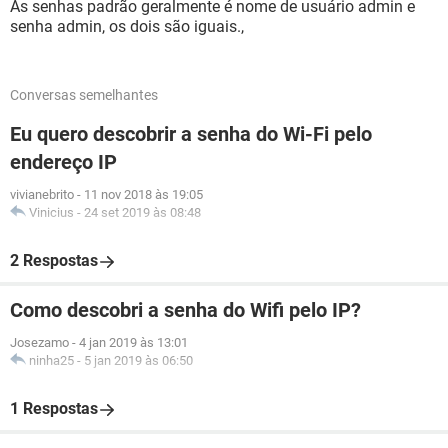
As senhas padrão geralmente é nome de usuário admin e
senha admin, os dois são iguais.,
Conversas semelhantes
Eu quero descobrir a senha do Wi-Fi pelo
endereço IP
vivianebrito
-
11 nov 2018 às 19:05
Vinicius
-
24 set 2019 às 08:48
2 Respostas
Como descobri a senha do Wifi pelo IP?
Josezamo
-
4 jan 2019 às 13:01
ninha25
-
5 jan 2019 às 06:50
1 Respostas