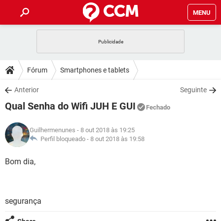
MENU
INÍCIO
JOGOS
WHATSAPP
DICAS
Fórum
Smartphones e tablets
CELULAR
FACEBOOK
JOGOS
WHATSAPP
DOWNLOADS
Anterior
Seguinte
OUTLOOK
EXCEL
CELULAR
FACEBOOK
Qual Senha do Wifi JUH E GUI
INSTAGRAM
JOGOS
GMAIL
WHATSAPP
Fechado
FÓRUM
OUTLOOK
EXCEL
GUIA DE COMPRAS
CELULAR
FACEBOOK
Guilhermenunes
- 8 out 2018 às 19:25
INSTAGRAM
JOGOS
GMAIL
WHATSAPP
GLOSSÁRIO
Perfil bloqueado -
8 out 2018 às 19:58
OUTLOOK
EXCEL
GUIA DE COMPRAS
CELULAR
FACEBOOK
INSTAGRAM
JOGOS
GMAIL
WHATSAPP
Bom dia,
OUTLOOK
EXCEL
GUIA DE COMPRAS
CELULAR
FACEBOOK
INSTAGRAM
GMAIL
OUTLOOK
EXCEL
GUIA DE COMPRAS
segurança
INSTAGRAM
GMAIL