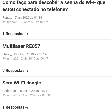
Como faço para descobrir a senha do Wi-F que
estou conectado no telefone?
Renata
-
7 jan 2020 às 01:34
ninha25
-
7 jan 2020 às 02:32
1 Respostas
Multilaser RE057
Fhael_315
-
1 abr 2019 às 20:19
ninha25
-
2 abr 2019 às 09:47
3 Respostas
Sem Wi-Fi dongle
Anderson
-
20 abr 2020 às 21:21
ninha25
-
21 abr 2020 às 04:50
1 Respostas