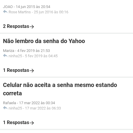
JOAO
-
14 jun 2015 às 20:54
Rose Martins
-
25 jun 2016 às 00:16
2 Respostas
Não lembro da senha do Yahoo
Mariza
-
4 fev 2019 às 21:53
ninha25
-
5 fev 2019 às 04:45
1 Respostas
Celular não aceita a senha mesmo estando
correta
Rafaela
-
17 mar 2022 às 00:34
ninha25
-
17 mar 2022 às 06:33
1 Respostas