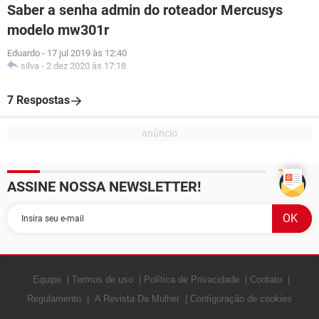
Saber a senha admin do roteador Mercusys
modelo mw301r
Eduardo
-
17 jul 2019 às 12:40
silva
-
2 dez 2020 às 17:18
7 Respostas
ASSINE NOSSA NEWSLETTER!
Equipe
Termos de uso
Política de Privacidade
Contato
Regulamento
A Revista Da Mulher
Configuração de cookies