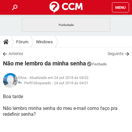
MENU
INÍCIO
JOGOS
WHATSAPP
DICAS
Fórum
Windows
CELULAR
FACEBOOK
JOGOS
WHATSAPP
DOWNLOADS
Anterior
Seguinte
OUTLOOK
EXCEL
CELULAR
FACEBOOK
Não me lembro da minha senha
INSTAGRAM
JOGOS
GMAIL
WHATSAPP
Fechado
FÓRUM
OUTLOOK
EXCEL
GUIA DE COMPRAS
CELULAR
FACEBOOK
Silvia
- Atualizado em 24 out 2018 às 04:02
INSTAGRAM
JOGOS
GMAIL
WHATSAPP
GLOSSÁRIO
Perfil bloqueado -
24 out 2018 às 04:01
OUTLOOK
EXCEL
GUIA DE COMPRAS
CELULAR
FACEBOOK
INSTAGRAM
JOGOS
GMAIL
WHATSAPP
Boa tarde
OUTLOOK
EXCEL
GUIA DE COMPRAS
CELULAR
FACEBOOK
Não lembro minha senha do meu e-mail como faço pra
INSTAGRAM
GMAIL
redefinir senha?
OUTLOOK
EXCEL
GUIA DE COMPRAS
INSTAGRAM
GMAIL