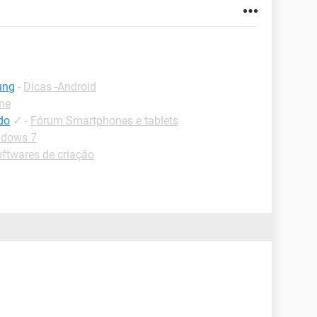
ung
-
Dicas -Android
one
ado
✓
-
Fórum Smartphones e tablets
ndows 7
ftwares de criação