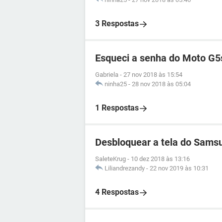
3 Respostas
Esqueci a senha do Moto G5
Gabriela
-
27 nov 2018 às 15:54
ninha25
-
28 nov 2018 às 05:04
1 Respostas
Desbloquear a tela do Sams
SaleteKrug
-
10 dez 2018 às 13:16
Liliandrezandy
-
22 nov 2019 às 10:31
4 Respostas