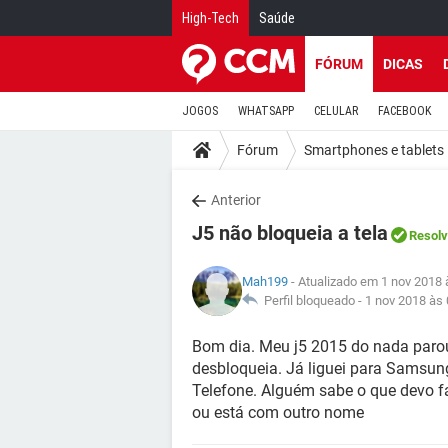
High-Tech
Saúde
FÓRUM
DICAS
JOGOS
WHATSAPP
CELULAR
FACEBOOK
Fórum
Smartphones e tablets
Anterior
J5 não bloqueia a tela
Resolv
Mah199
- Atualizado em 1 nov 2018 
Perfil bloqueado -
1 nov 2018 às 
Bom dia. Meu j5 2015 do nada parou 
desbloqueia. Já liguei para Samsung,
Telefone. Alguém sabe o que devo 
ou está com outro nome