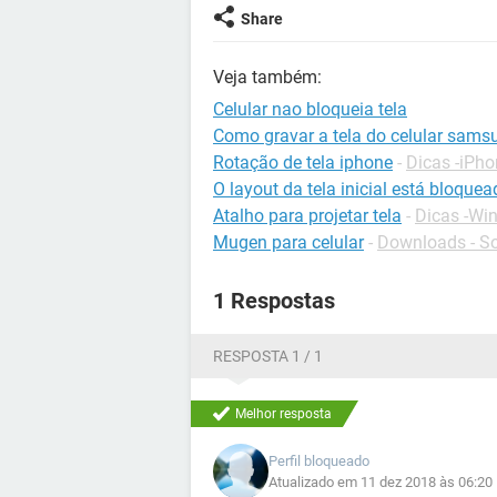
Share
Veja também:
Celular nao bloqueia tela
Como gravar a tela do celular sams
Rotação de tela iphone
-
Dicas -iPh
O layout da tela inicial está bloque
Atalho para projetar tela
-
Dicas -Wi
Mugen para celular
-
Downloads - So
1 Respostas
RESPOSTA 1 / 1
Melhor resposta
Perfil bloqueado
Atualizado em 11 dez 2018 às 06:20