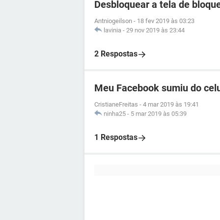
Desbloquear a tela de bloqu
Antniogeilson
-
18 fev 2019 às 03:23
lavinia
-
29 nov 2019 às 23:44
2 Respostas
Meu Facebook sumiu do celu
CristianeFreitas
-
4 mar 2019 às 19:41
ninha25
-
5 mar 2019 às 05:39
1 Respostas