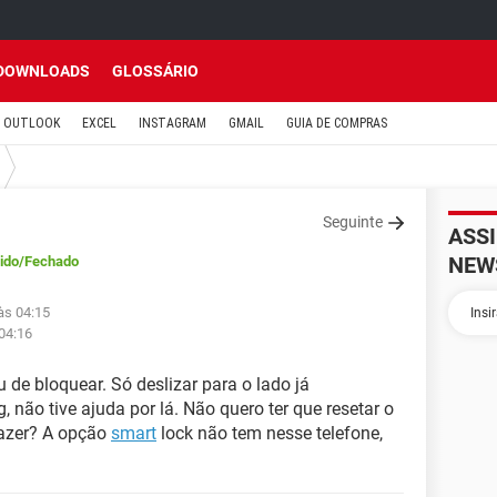
DOWNLOADS
GLOSSÁRIO
OUTLOOK
EXCEL
INSTAGRAM
GMAIL
GUIA DE COMPRAS
Seguinte
ASS
NEW
ido
/Fechado
às 04:15
04:16
de bloquear. Só deslizar para o lado já
 não tive ajuda por lá. Não quero ter que resetar o
fazer? A opção
smart
lock não tem nesse telefone,