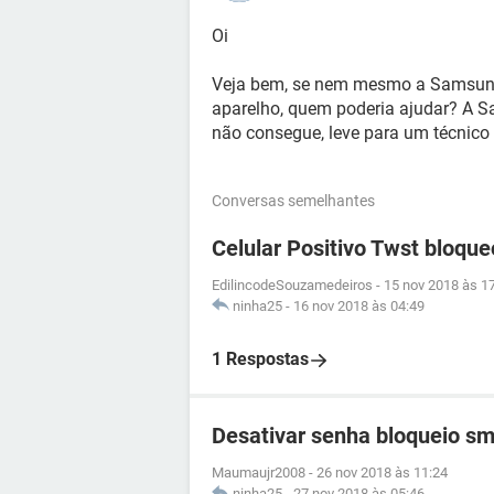
Oi
Veja bem, se nem mesmo a Samsung 
aparelho, quem poderia ajudar? A S
não consegue, leve para um técnico 
Conversas semelhantes
Celular Positivo Twst bloqu
EdilincodeSouzamedeiros
-
15 nov 2018 às 1
ninha25
-
16 nov 2018 às 04:49
1 Respostas
Desativar senha bloqueio s
Maumaujr2008
-
26 nov 2018 às 11:24
ninha25
-
27 nov 2018 às 05:46