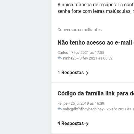
A única maneira de recuperar a cont
senha forte com letras maiúsculas, 
Conversas semelhantes
Não tenho acesso ao e-mail
Carlos
-
7 fev 2021 às 17:55
ninha25
-
8 fev 2021 às 06:52
1 Respostas
Código da família link para 
Felipe
-
25 jul 2019 às 16:39
yahcjjdbfhfhgyheghjhey
-
25 abr 2021 às 
4 Respostas