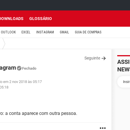
DOWNLOADS
GLOSSÁRIO
OUTLOOK
EXCEL
INSTAGRAM
GMAIL
GUIA DE COMPRAS
Seguinte
ASS
ragram
NEW
Fechado
do em 2 nov 2018 às 05:17
05:18
ro: a conta aparece com outra pessoa.