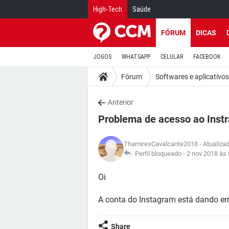
High-Tech
Saúde
FÓRUM
DICAS
JOGOS
WHATSAPP
CELULAR
FACEBOOK
Fórum
Softwares e aplicativos
Anterior
Problema de acesso ao Inst
ThamiresCavalcante2018
- Atualiza
Perfil bloqueado -
2 nov 2018 às 
Oi
A conta do Instagram está dando er
Share