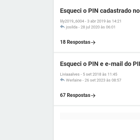
Esqueci o PIN cadastrado n
lily2019_6004
-
3 abr 2019 às 14:21
josilda
-
28 jul 2020 às 06:01
18 Respostas
Esqueci o PIN e e-mail do 
Liviaaalves
-
5 set 2018 às 11:45
Werlaine
-
26 set 2023 às 08:57
67 Respostas