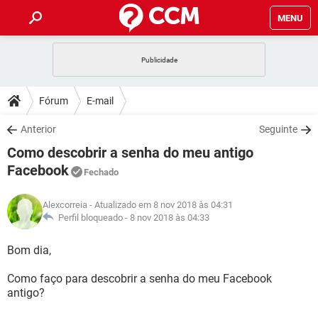
MENU
INÍCIO
JOGOS
WHATSAPP
DICAS
Fórum
E-mail
CELULAR
FACEBOOK
JOGOS
WHATSAPP
DOWNLOADS
Anterior
Seguinte
OUTLOOK
EXCEL
CELULAR
FACEBOOK
Como descobrir a senha do meu antigo
INSTAGRAM
JOGOS
GMAIL
WHATSAPP
FÓRUM
OUTLOOK
EXCEL
Facebook
Fechado
GUIA DE COMPRAS
CELULAR
FACEBOOK
INSTAGRAM
JOGOS
GMAIL
WHATSAPP
GLOSSÁRIO
OUTLOOK
EXCEL
Alexcorreia
- Atualizado em 8 nov 2018 às 04:31
GUIA DE COMPRAS
CELULAR
FACEBOOK
Perfil bloqueado -
8 nov 2018 às 04:33
INSTAGRAM
JOGOS
GMAIL
WHATSAPP
OUTLOOK
EXCEL
Bom dia,
GUIA DE COMPRAS
CELULAR
FACEBOOK
INSTAGRAM
GMAIL
OUTLOOK
EXCEL
Como faço para descobrir a senha do meu Facebook
GUIA DE COMPRAS
antigo?
INSTAGRAM
GMAIL