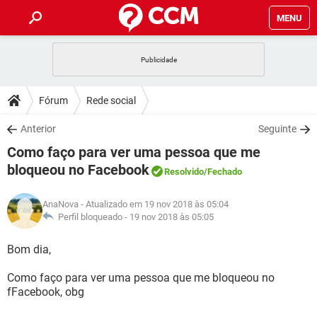
MENU
INÍCIO
JOGOS
WHATSAPP
DICAS
Fórum
Rede social
CELULAR
FACEBOOK
JOGOS
WHATSAPP
DOWNLOADS
Anterior
Seguinte
OUTLOOK
EXCEL
CELULAR
FACEBOOK
Como faço para ver uma pessoa que me
INSTAGRAM
JOGOS
GMAIL
WHATSAPP
FÓRUM
OUTLOOK
EXCEL
bloqueou no Facebook
Resolvido
/Fechado
GUIA DE COMPRAS
CELULAR
FACEBOOK
INSTAGRAM
JOGOS
GMAIL
WHATSAPP
GLOSSÁRIO
OUTLOOK
EXCEL
AnaNova
- Atualizado em 19 nov 2018 às 05:04
GUIA DE COMPRAS
CELULAR
FACEBOOK
Perfil bloqueado -
19 nov 2018 às 05:05
INSTAGRAM
JOGOS
GMAIL
WHATSAPP
OUTLOOK
EXCEL
Bom dia,
GUIA DE COMPRAS
CELULAR
FACEBOOK
INSTAGRAM
GMAIL
OUTLOOK
EXCEL
Como faço para ver uma pessoa que me bloqueou no
GUIA DE COMPRAS
fFacebook, obg
INSTAGRAM
GMAIL