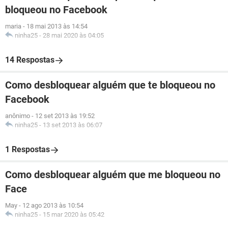
bloqueou no Facebook
maria
-
18 mai 2013 às 14:54
ninha25
-
28 mai 2020 às 04:05
14 Respostas
Como desbloquear alguém que te bloqueou no
Facebook
anônimo
-
12 set 2013 às 19:52
ninha25
-
13 set 2013 às 06:07
1 Respostas
Como desbloquear alguém que me bloqueou no
Face
May
-
12 ago 2013 às 10:54
ninha25
-
15 mar 2020 às 05:42