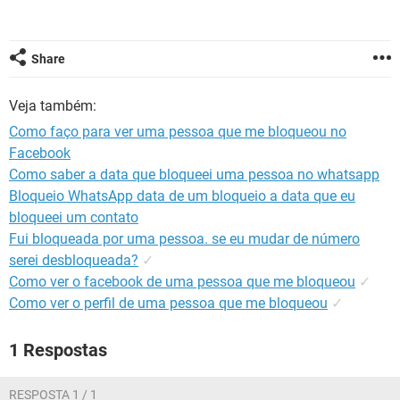
GUIA DE COMPRAS
Share
Veja também:
Como faço para ver uma pessoa que me bloqueou no
Facebook
Como saber a data que bloqueei uma pessoa no whatsapp
Bloqueio WhatsApp data de um bloqueio a data que eu
bloqueei um contato
Fui bloqueada por uma pessoa. se eu mudar de número
serei desbloqueada?
✓
Como ver o facebook de uma pessoa que me bloqueou
✓
Como ver o perfil de uma pessoa que me bloqueou
✓
1 Respostas
RESPOSTA 1 / 1