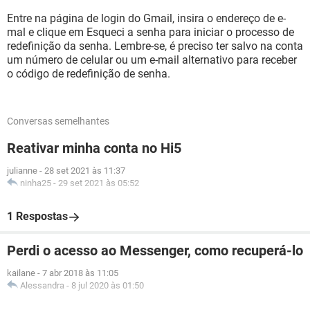
Entre na página de login do Gmail, insira o endereço de e-
mal e clique em Esqueci a senha para iniciar o processo de
redefinição da senha. Lembre-se, é preciso ter salvo na conta
um número de celular ou um e-mail alternativo para receber
o código de redefinição de senha.
Conversas semelhantes
Reativar minha conta no Hi5
julianne
-
28 set 2021 às 11:37
ninha25
-
29 set 2021 às 05:52
1 Respostas
Perdi o acesso ao Messenger, como recuperá-lo
kailane
-
7 abr 2018 às 11:05
Alessandra
-
8 jul 2020 às 01:50