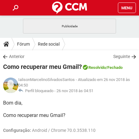
MENU
INÍCIO
JOGOS
WHATSAPP
DICAS
Fórum
Rede social
CELULAR
FACEBOOK
JOGOS
WHATSAPP
DOWNLOADS
Anterior
Seguinte
OUTLOOK
EXCEL
CELULAR
FACEBOOK
Como recuperar meu Gmail?
INSTAGRAM
JOGOS
GMAIL
WHATSAPP
Resolvido
/Fechado
FÓRUM
OUTLOOK
EXCEL
GUIA DE COMPRAS
CELULAR
FACEBOOK
IalisonMarcelinoSilvadosSantos
- Atualizado em 26 nov 2018 às
INSTAGRAM
JOGOS
GMAIL
WHATSAPP
04:50
GLOSSÁRIO
OUTLOOK
EXCEL
Perfil bloqueado -
26 nov 2018 às 04:51
GUIA DE COMPRAS
CELULAR
FACEBOOK
INSTAGRAM
JOGOS
GMAIL
WHATSAPP
Bom dia,
OUTLOOK
EXCEL
GUIA DE COMPRAS
CELULAR
FACEBOOK
Como recuperar meu Gmail?
INSTAGRAM
GMAIL
OUTLOOK
EXCEL
GUIA DE COMPRAS
Configuração:
Android / Chrome 70.0.3538.110
INSTAGRAM
GMAIL