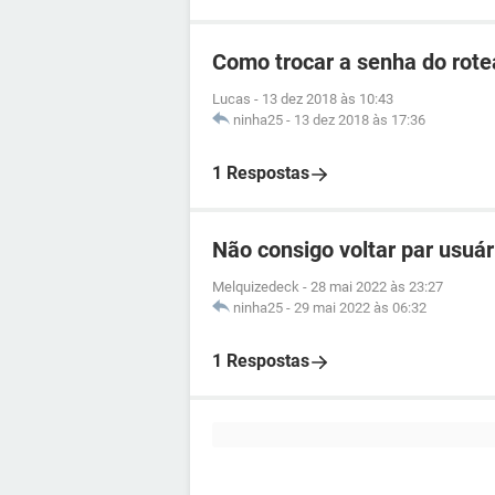
Como trocar a senha do rotea
Lucas
-
13 dez 2018 às 10:43
ninha25
-
13 dez 2018 às 17:36
1 Respostas
Não consigo voltar par usuá
Melquizedeck
-
28 mai 2022 às 23:27
ninha25
-
29 mai 2022 às 06:32
1 Respostas