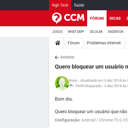
High-Tech
Saúde
FÓRUM
DICAS
JOGOS
WHATSAPP
CELULAR
FACEBOOK
Fórum
Problemas Internet
Anterior
Quero bloquear um usuário 
Boris
- Atualizado em 3 dez 2018 às 
Perfil bloqueado -
3 dez 2018 às 
Bom dia,
Quero bloquear um usuário que não
Configuração:
Android / Chrome 70.0.3