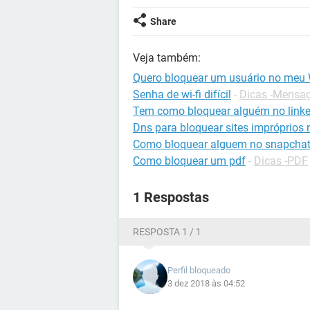
Share
Veja também:
Quero bloquear um usuário no meu 
Senha de wi-fi difícil
-
Dicas -Mensag
Tem como bloquear alguém no linke
Dns para bloquear sites impróprios n
Como bloquear alguem no snapcha
Como bloquear um pdf
-
Dicas -PDF
1 Respostas
RESPOSTA 1 / 1
Perfil bloqueado
3 dez 2018 às 04:52