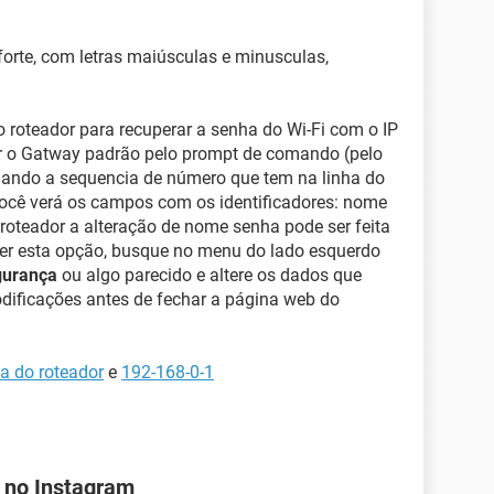
a forte, com letras maiúsculas e minusculas,
 roteador para recuperar a senha do Wi-Fi com o IP
r o Gatway padrão pelo prompt de comando (pelo
iando a sequencia de número que tem na linha do
ocê verá os campos com os identificadores: nome
roteador a alteração de nome senha pode ser feita
ver esta opção, busque no menu do lado esquerdo
urança
ou algo parecido e altere os dados que
odificações antes de fechar a página web do
ha do roteador
e
192-168-0-1
 no Instagram