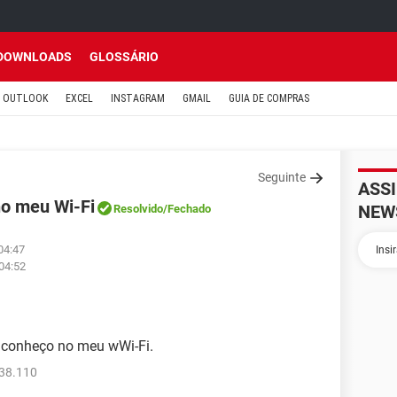
DOWNLOADS
GLOSSÁRIO
OUTLOOK
EXCEL
INSTAGRAM
GMAIL
GUIA DE COMPRAS
Seguinte
ASS
no meu Wi-Fi
NEW
Resolvido
/Fechado
04:47
04:52
 conheço no meu wWi-Fi.
538.110