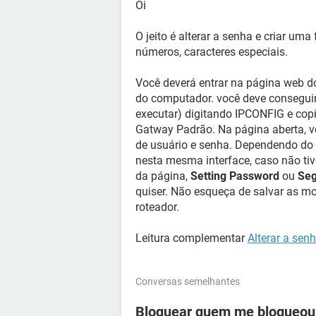
Oi
O jeito é alterar a senha e criar um
números, caracteres especiais.
Você deverá entrar na página web do
do computador. você deve consegui
executar) digitando IPCONFIG e cop
Gatway Padrão. Na página aberta, v
de usuário e senha. Dependendo do 
nesta mesma interface, caso não ti
da página,
Setting Password
ou
Seg
quiser. Não esqueça de salvar as m
roteador.
Leitura complementar
Alterar a sen
Conversas semelhantes
Bloquear quem me bloqueou