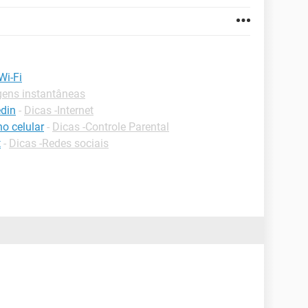
Wi-Fi
ens instantâneas
din
-
Dicas -Internet
o celular
-
Dicas -Controle Parental
t
-
Dicas -Redes sociais