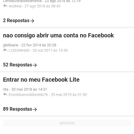
LenitaGonalvesleninha
-
23 ago 2018 às 12:19
Andreia
-
27 ago 2018 às 08:43
2 Respostas
nao consigo abrir uma conta no Facebook
gleibiane
-
22 fev 2014 às 20:28
LUQUINHAS
-
20 out 2017 às 15:38
52 Respostas
Entrar no meu Facebook Lite
rita
-
30 mai 2018 às 14:31
Eronildoeronildonildo76
-
25 mai 2019 às 01:30
89 Respostas