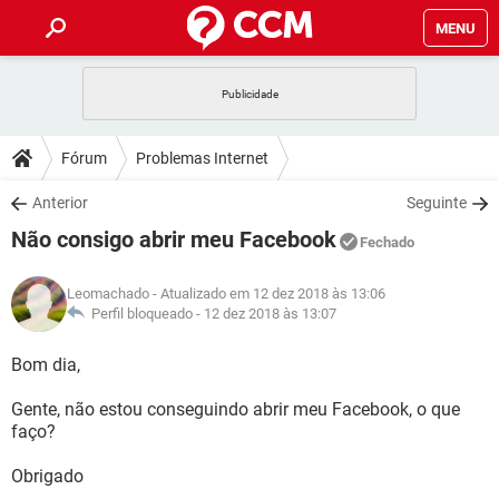
MENU
INÍCIO
JOGOS
WHATSAPP
DICAS
Fórum
Problemas Internet
CELULAR
FACEBOOK
JOGOS
WHATSAPP
DOWNLOADS
Anterior
Seguinte
OUTLOOK
EXCEL
CELULAR
FACEBOOK
Não consigo abrir meu Facebook
INSTAGRAM
JOGOS
GMAIL
WHATSAPP
Fechado
FÓRUM
OUTLOOK
EXCEL
GUIA DE COMPRAS
CELULAR
FACEBOOK
Leomachado
- Atualizado em 12 dez 2018 às 13:06
INSTAGRAM
JOGOS
GMAIL
WHATSAPP
GLOSSÁRIO
Perfil bloqueado -
12 dez 2018 às 13:07
OUTLOOK
EXCEL
GUIA DE COMPRAS
CELULAR
FACEBOOK
INSTAGRAM
JOGOS
GMAIL
WHATSAPP
Bom dia,
OUTLOOK
EXCEL
GUIA DE COMPRAS
CELULAR
FACEBOOK
Gente, não estou conseguindo abrir meu Facebook, o que
INSTAGRAM
GMAIL
faço?
OUTLOOK
EXCEL
GUIA DE COMPRAS
INSTAGRAM
GMAIL
Obrigado