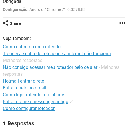
Obrigada
GUIA DE COMPRAS
Configuração:
Android / Chrome 71.0.3578.83
Share
Veja também:
Como entrar no meu roteador
Troquei a senha do roteador e a internet não funciona
-
Melhores respostas
Não consigo acessar meu roteador pelo celular
- Melhores
respostas
Hotmail entrar direto
Entrar direto no gmail
Como ligar roteador no iphone
Entrar no meu messenger antigo
✓
Como configurar roteador
1 Respostas