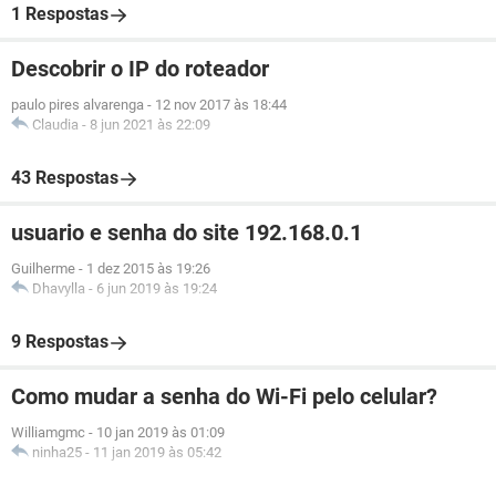
1 Respostas
Descobrir o IP do roteador
paulo pires alvarenga
-
12 nov 2017 às 18:44
Claudia
-
8 jun 2021 às 22:09
43 Respostas
usuario e senha do site 192.168.0.1
Guilherme
-
1 dez 2015 às 19:26
Dhavylla
-
6 jun 2019 às 19:24
9 Respostas
Como mudar a senha do Wi-Fi pelo celular?
Williamgmc
-
10 jan 2019 às 01:09
ninha25
-
11 jan 2019 às 05:42