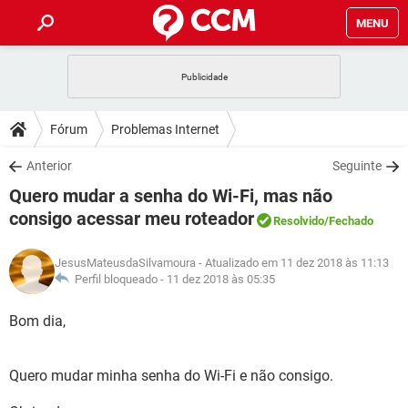
MENU
INÍCIO
JOGOS
WHATSAPP
DICAS
Fórum
Problemas Internet
CELULAR
FACEBOOK
JOGOS
WHATSAPP
DOWNLOADS
Anterior
Seguinte
OUTLOOK
EXCEL
CELULAR
FACEBOOK
Quero mudar a senha do Wi-Fi, mas não
INSTAGRAM
JOGOS
GMAIL
WHATSAPP
FÓRUM
OUTLOOK
EXCEL
consigo acessar meu roteador
Resolvido
/Fechado
GUIA DE COMPRAS
CELULAR
FACEBOOK
INSTAGRAM
JOGOS
GMAIL
WHATSAPP
GLOSSÁRIO
OUTLOOK
EXCEL
JesusMateusdaSilvamoura
- Atualizado em 11 dez 2018 às 11:13
GUIA DE COMPRAS
CELULAR
FACEBOOK
Perfil bloqueado -
11 dez 2018 às 05:35
INSTAGRAM
JOGOS
GMAIL
WHATSAPP
OUTLOOK
EXCEL
Bom dia,
GUIA DE COMPRAS
CELULAR
FACEBOOK
INSTAGRAM
GMAIL
OUTLOOK
EXCEL
GUIA DE COMPRAS
Quero mudar minha senha do Wi-Fi e não consigo.
INSTAGRAM
GMAIL