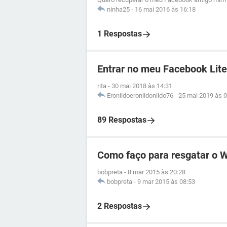
ninha25
-
16 mai 2016 às 16:18
1 Respostas
Entrar no meu Facebook Lite
rita
-
30 mai 2018 às 14:31
Eronildoeronildonildo76
-
25 mai 2019 às 0
89 Respostas
Como faço para resgatar o 
bobpreta
-
8 mar 2015 às 20:28
bobpreta
-
9 mar 2015 às 08:53
2 Respostas