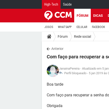
High-Tech
Saúde
FÓRUM
DICAS
JOGOS
WHATSAPP
CELULAR
FACEBOOK
Fórum
Rede social
Anterior
Com faço para recuperar a 
JanainaPereira
- Atualizado em 5 ja
Perfil bloqueado -
5 jan 2019 às 
Boa tarde
Com faço para recuperar a senha 
Obrigada