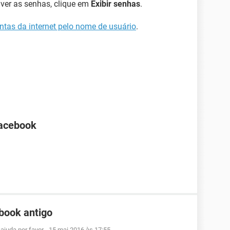
 ver as senhas, clique em
Exibir senhas
.
ntas da internet pelo nome de usuário
.
Facebook
book antigo
ajuda por favor
-
15 mai 2016 às 17:55