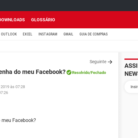
DOWNLOADS
GLOSSÁRIO
OUTLOOK
EXCEL
INSTAGRAM
GMAIL
GUIA DE COMPRAS
Seguinte
ASS
senha do meu Facebook?
NEW
Resolvido
/Fechado
n 2019 às 07:28
07:26
do meu Facebook?