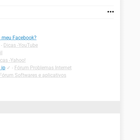
do meu Facebook?
-
Dicas -YouTube
il
cas -Yahoo!
 ip
✓
-
Fórum Problemas Internet
Fórum Softwares e aplicativos