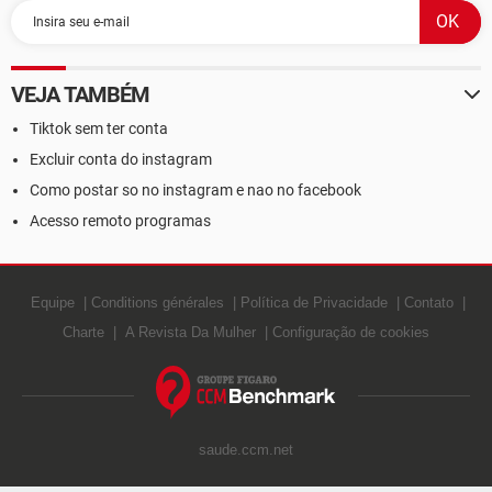
VEJA TAMBÉM
Tiktok sem ter conta
Excluir conta do instagram
Como postar so no instagram e nao no facebook
Acesso remoto programas
Equipe
Conditions générales
Política de Privacidade
Contato
Charte
A Revista Da Mulher
Configuração de cookies
saude.ccm.net