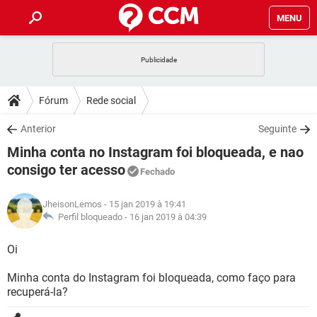
MENU
INÍCIO
JOGOS
WHATSAPP
DICAS
Fórum
Rede social
CELULAR
FACEBOOK
JOGOS
WHATSAPP
DOWNLOADS
Anterior
Seguinte
OUTLOOK
EXCEL
CELULAR
FACEBOOK
Minha conta no Instagram foi bloqueada, e nao
INSTAGRAM
JOGOS
GMAIL
WHATSAPP
FÓRUM
OUTLOOK
EXCEL
consigo ter acesso
Fechado
GUIA DE COMPRAS
CELULAR
FACEBOOK
INSTAGRAM
JOGOS
GMAIL
WHATSAPP
GLOSSÁRIO
OUTLOOK
EXCEL
JheisonLemos
- 15 jan 2019 à 19:41
GUIA DE COMPRAS
CELULAR
FACEBOOK
Perfil bloqueado -
16 jan 2019 à 04:39
INSTAGRAM
JOGOS
GMAIL
WHATSAPP
OUTLOOK
EXCEL
Oi
GUIA DE COMPRAS
CELULAR
FACEBOOK
INSTAGRAM
GMAIL
OUTLOOK
EXCEL
Minha conta do Instagram foi bloqueada, como faço para
GUIA DE COMPRAS
recuperá-la?
INSTAGRAM
GMAIL