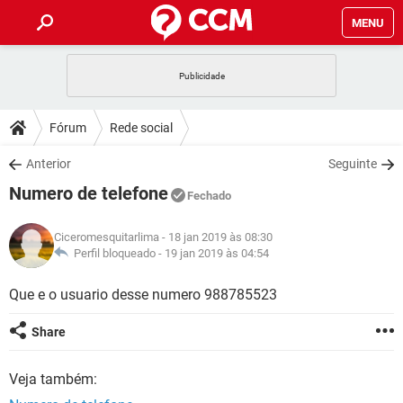
MENU
INÍCIO
JOGOS
WHATSAPP
DICAS
Fórum
Rede social
CELULAR
FACEBOOK
JOGOS
WHATSAPP
DOWNLOADS
Anterior
Seguinte
OUTLOOK
EXCEL
CELULAR
FACEBOOK
Numero de telefone
INSTAGRAM
JOGOS
GMAIL
WHATSAPP
Fechado
FÓRUM
OUTLOOK
EXCEL
GUIA DE COMPRAS
CELULAR
FACEBOOK
Ciceromesquitarlima
- 18 jan 2019 às 08:30
INSTAGRAM
JOGOS
GMAIL
WHATSAPP
GLOSSÁRIO
Perfil bloqueado -
19 jan 2019 às 04:54
OUTLOOK
EXCEL
GUIA DE COMPRAS
CELULAR
FACEBOOK
INSTAGRAM
JOGOS
GMAIL
WHATSAPP
Que e o usuario desse numero 988785523
OUTLOOK
EXCEL
GUIA DE COMPRAS
CELULAR
FACEBOOK
Share
INSTAGRAM
GMAIL
OUTLOOK
EXCEL
GUIA DE COMPRAS
Veja também:
INSTAGRAM
GMAIL