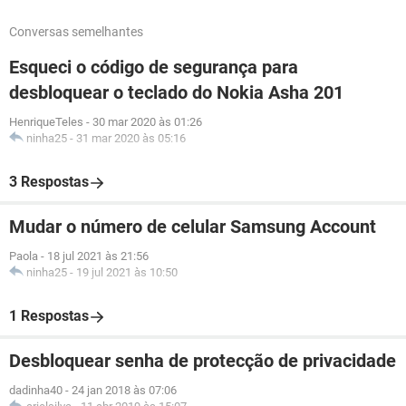
Conversas semelhantes
Esqueci o código de segurança para
desbloquear o teclado do Nokia Asha 201
HenriqueTeles
-
30 mar 2020 às 01:26
ninha25
-
31 mar 2020 às 05:16
3 Respostas
Mudar o número de celular Samsung Account
Paola
-
18 jul 2021 às 21:56
ninha25
-
19 jul 2021 às 10:50
1 Respostas
Desbloquear senha de protecção de privacidade
dadinha40
-
24 jan 2018 às 07:06