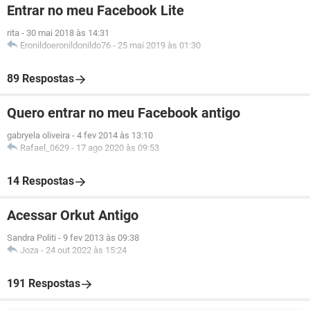
Entrar no meu Facebook Lite
rita
-
30 mai 2018 às 14:31
Eronildoeronildonildo76
-
25 mai 2019 às 01:30
89 Respostas
Quero entrar no meu Facebook antigo
gabryela oliveira
-
4 fev 2014 às 13:10
Rafael_0629
-
17 ago 2020 às 09:53
14 Respostas
Acessar Orkut Antigo
Sandra Politi
-
9 fev 2013 às 09:38
Joza
-
24 out 2022 às 15:24
191 Respostas