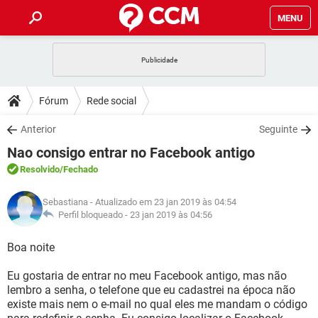
MENU
INÍCIO
JOGOS
WHATSAPP
DICAS
Fórum
Rede social
CELULAR
FACEBOOK
JOGOS
WHATSAPP
DOWNLOADS
Anterior
Seguinte
OUTLOOK
EXCEL
CELULAR
FACEBOOK
Nao consigo entrar no Facebook antigo
INSTAGRAM
JOGOS
GMAIL
WHATSAPP
FÓRUM
OUTLOOK
EXCEL
Resolvido
/Fechado
GUIA DE COMPRAS
CELULAR
FACEBOOK
INSTAGRAM
JOGOS
GMAIL
WHATSAPP
GLOSSÁRIO
OUTLOOK
Sebastiana
- Atualizado em 23 jan 2019 às 04:54
EXCEL
GUIA DE COMPRAS
CELULAR
FACEBOOK
Perfil bloqueado -
23 jan 2019 às 04:56
INSTAGRAM
JOGOS
GMAIL
WHATSAPP
OUTLOOK
EXCEL
Boa noite
GUIA DE COMPRAS
CELULAR
FACEBOOK
INSTAGRAM
GMAIL
Eu gostaria de entrar no meu Facebook antigo, mas não
OUTLOOK
EXCEL
GUIA DE COMPRAS
lembro a senha, o telefone que eu cadastrei na época não
INSTAGRAM
GMAIL
existe mais nem o e-mail no qual eles me mandam o código