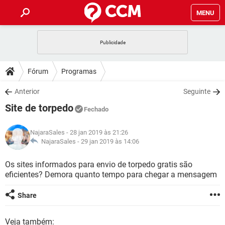
MENU
INÍCIO
JOGOS
WHATSAPP
DICAS
Fórum
Programas
CELULAR
FACEBOOK
JOGOS
WHATSAPP
DOWNLOADS
Anterior
Seguinte
OUTLOOK
EXCEL
CELULAR
FACEBOOK
Site de torpedo
INSTAGRAM
JOGOS
GMAIL
WHATSAPP
Fechado
FÓRUM
OUTLOOK
EXCEL
GUIA DE COMPRAS
CELULAR
FACEBOOK
NajaraSales
- 28 jan 2019 às 21:26
INSTAGRAM
JOGOS
GMAIL
WHATSAPP
GLOSSÁRIO
NajaraSales -
29 jan 2019 às 14:06
OUTLOOK
EXCEL
GUIA DE COMPRAS
CELULAR
FACEBOOK
INSTAGRAM
JOGOS
GMAIL
WHATSAPP
Os sites informados para envio de torpedo gratis são
OUTLOOK
EXCEL
eficientes? Demora quanto tempo para chegar a mensagem
GUIA DE COMPRAS
CELULAR
FACEBOOK
INSTAGRAM
GMAIL
OUTLOOK
EXCEL
Share
GUIA DE COMPRAS
INSTAGRAM
GMAIL
Veja também: