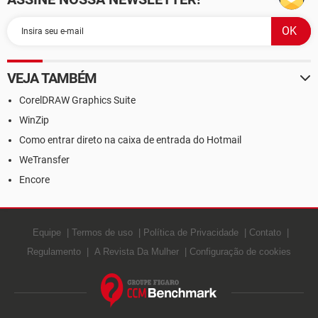
VEJA TAMBÉM
CorelDRAW Graphics Suite
WinZip
Como entrar direto na caixa de entrada do Hotmail
WeTransfer
Encore
Equipe
Termos de uso
Política de Privacidade
Contato
Regulamento
A Revista Da Mulher
Configuração de cookies