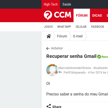
High-Tech
Saúde
FÓRUM
DICAS
JOGOS
WHATSAPP
CELULAR
FACEBOOK
Fórum
E-mail
Anterior
Recuperar senha Gmail
Reso
MarcoAntoniodeOliveira
- Atualizado
Perfil bloqueado -
4 fev 2019 às 
OI
Preciso saber a senha do meu Gmail
Share