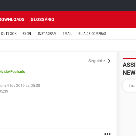
DOWNLOADS
GLOSSÁRIO
OUTLOOK
EXCEL
INSTAGRAM
GMAIL
GUIA DE COMPRAS
Seguinte
ASS
NEW
lvido
/Fechado
 em 4 fev 2019 às 05:38
05:39
.