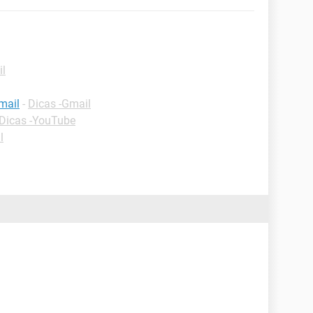
il
mail
-
Dicas -Gmail
Dicas -YouTube
l