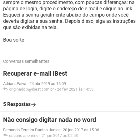
sempre o mesmo procedimento, com poucas diferenças: na
página de login, digite o endereço de e-mail e clique no link
Esqueci a senha geralmente abaixo do campo onde você
deveria digitar a sua senha. Depois disso, siga as instruções
que são exibidas na tela.
Boa sorte
Conversas semelhantes
Recuperar e-mail iBest
AdrianaPaiva
-
24 abr 2019 às 16:09
originado.x@ibest.com.br
-
24 fev 2021 às 14:53
5 Respostas
Não consigo digitar nada no word
Fernando Ferreira Dantas Junior
-
20 jan 2017 às 15:36
usuário anônimo
-
21 jan 2017 às 02:53