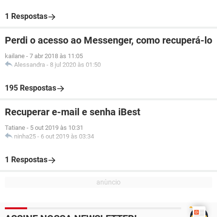
1 Respostas
Perdi o acesso ao Messenger, como recuperá-lo
kailane
-
7 abr 2018 às 11:05
Alessandra
-
8 jul 2020 às 01:50
195 Respostas
Recuperar e-mail e senha iBest
Tatiane
-
5 out 2019 às 10:31
ninha25
-
6 out 2019 às 03:34
1 Respostas