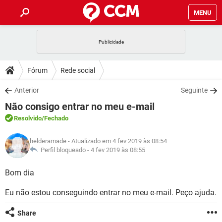
MENU
INÍCIO
JOGOS
WHATSAPP
DICAS
Fórum
Rede social
CELULAR
FACEBOOK
JOGOS
WHATSAPP
DOWNLOADS
Anterior
Seguinte
OUTLOOK
EXCEL
CELULAR
FACEBOOK
Não consigo entrar no meu e-mail
INSTAGRAM
JOGOS
GMAIL
WHATSAPP
FÓRUM
OUTLOOK
EXCEL
Resolvido
/Fechado
GUIA DE COMPRAS
CELULAR
FACEBOOK
INSTAGRAM
JOGOS
GMAIL
WHATSAPP
GLOSSÁRIO
OUTLOOK
helderamade
- Atualizado em 4 fev 2019 às 08:54
EXCEL
GUIA DE COMPRAS
CELULAR
FACEBOOK
Perfil bloqueado -
4 fev 2019 às 08:55
INSTAGRAM
JOGOS
GMAIL
WHATSAPP
OUTLOOK
EXCEL
Bom dia
GUIA DE COMPRAS
CELULAR
FACEBOOK
INSTAGRAM
GMAIL
Eu não estou conseguindo entrar no meu e-mail. Peço ajuda.
OUTLOOK
EXCEL
GUIA DE COMPRAS
INSTAGRAM
GMAIL
Share