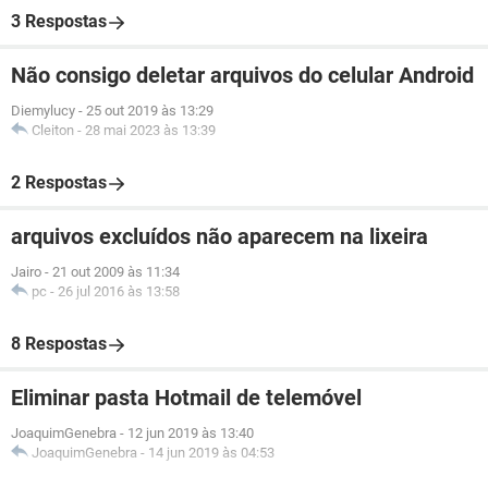
3 Respostas
Não consigo deletar arquivos do celular Android
Diemylucy
-
25 out 2019 às 13:29
Cleiton
-
28 mai 2023 às 13:39
2 Respostas
arquivos excluídos não aparecem na lixeira
Jairo
-
21 out 2009 às 11:34
pc
-
26 jul 2016 às 13:58
8 Respostas
Eliminar pasta Hotmail de telemóvel
JoaquimGenebra
-
12 jun 2019 às 13:40
JoaquimGenebra
-
14 jun 2019 às 04:53