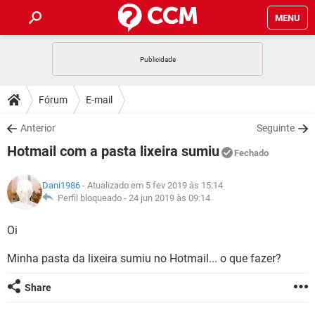
MENU
INÍCIO
JOGOS
WHATSAPP
DICAS
Fórum
E-mail
CELULAR
FACEBOOK
JOGOS
WHATSAPP
DOWNLOADS
Anterior
Seguinte
OUTLOOK
EXCEL
CELULAR
FACEBOOK
Hotmail com a pasta lixeira sumiu
INSTAGRAM
JOGOS
GMAIL
WHATSAPP
Fechado
FÓRUM
OUTLOOK
EXCEL
GUIA DE COMPRAS
CELULAR
FACEBOOK
Dani1986
- Atualizado em 5 fev 2019 às 15:14
INSTAGRAM
JOGOS
GMAIL
WHATSAPP
GLOSSÁRIO
Perfil bloqueado -
24 jun 2019 às 09:14
OUTLOOK
EXCEL
GUIA DE COMPRAS
CELULAR
FACEBOOK
INSTAGRAM
JOGOS
GMAIL
WHATSAPP
Oi
OUTLOOK
EXCEL
GUIA DE COMPRAS
CELULAR
FACEBOOK
Minha pasta da lixeira sumiu no Hotmail... o que fazer?
INSTAGRAM
GMAIL
OUTLOOK
EXCEL
GUIA DE COMPRAS
Share
INSTAGRAM
GMAIL