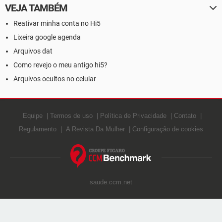
VEJA TAMBÉM
Reativar minha conta no Hi5
Lixeira google agenda
Arquivos dat
Como revejo o meu antigo hi5?
Arquivos ocultos no celular
Equipe
Termos de uso
Política de Privacidade
Contato
Regulamento
A Revista Da Mulher
Configuração de cookies
saude.ccm.net