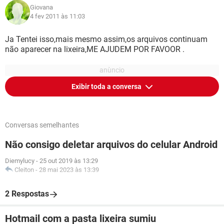
Giovana
4 fev 2011 às 11:03
Ja Tentei isso,mais mesmo assim,os arquivos continuam
não aparecer na lixeira,ME AJUDEM POR FAVOOR .
Exibir toda a conversa
Conversas semelhantes
Não consigo deletar arquivos do celular Android
Diemylucy
-
25 out 2019 às 13:29
Cleiton
-
28 mai 2023 às 13:39
2 Respostas
Hotmail com a pasta lixeira sumiu