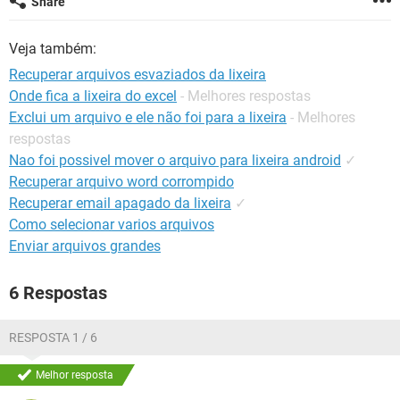
Share
GUIA DE COMPRAS
Veja também:
Recuperar arquivos esvaziados da lixeira
Onde fica a lixeira do excel
- Melhores respostas
Exclui um arquivo e ele não foi para a lixeira
- Melhores
respostas
Nao foi possivel mover o arquivo para lixeira android
✓
Recuperar arquivo word corrompido
Recuperar email apagado da lixeira
✓
Como selecionar varios arquivos
Enviar arquivos grandes
6 Respostas
RESPOSTA 1 / 6
Melhor resposta