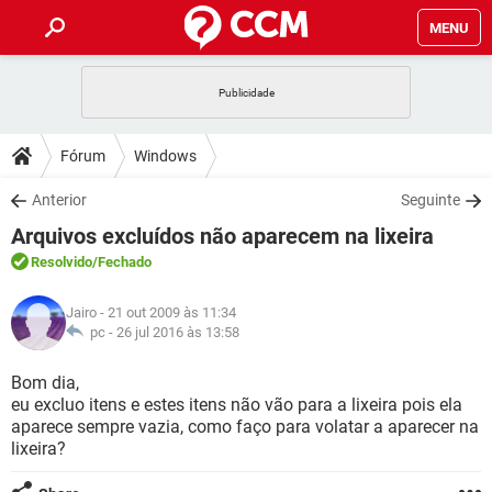
MENU
INÍCIO
JOGOS
WHATSAPP
DICAS
Fórum
Windows
CELULAR
FACEBOOK
JOGOS
WHATSAPP
DOWNLOADS
Anterior
Seguinte
OUTLOOK
EXCEL
CELULAR
FACEBOOK
Arquivos excluídos não aparecem na lixeira
INSTAGRAM
JOGOS
GMAIL
WHATSAPP
FÓRUM
OUTLOOK
EXCEL
Resolvido
/Fechado
GUIA DE COMPRAS
CELULAR
FACEBOOK
INSTAGRAM
JOGOS
GMAIL
WHATSAPP
GLOSSÁRIO
OUTLOOK
Jairo
- 21 out 2009 às 11:34
EXCEL
GUIA DE COMPRAS
CELULAR
FACEBOOK
pc -
26 jul 2016 às 13:58
INSTAGRAM
JOGOS
GMAIL
WHATSAPP
OUTLOOK
EXCEL
Bom dia,
GUIA DE COMPRAS
CELULAR
FACEBOOK
eu excluo itens e estes itens não vão para a lixeira pois ela
INSTAGRAM
GMAIL
aparece sempre vazia, como faço para volatar a aparecer na
OUTLOOK
EXCEL
GUIA DE COMPRAS
lixeira?
INSTAGRAM
GMAIL