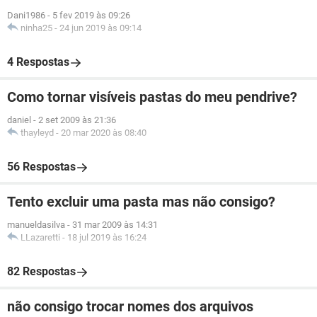
Dani1986
-
5 fev 2019 às 09:26
ninha25
-
24 jun 2019 às 09:14
4 Respostas
Como tornar visíveis pastas do meu pendrive?
daniel
-
2 set 2009 às 21:36
thayleyd
-
20 mar 2020 às 08:40
56 Respostas
Tento excluir uma pasta mas não consigo?
manueldasilva
-
31 mar 2009 às 14:31
LLazaretti
-
18 jul 2019 às 16:24
82 Respostas
não consigo trocar nomes dos arquivos