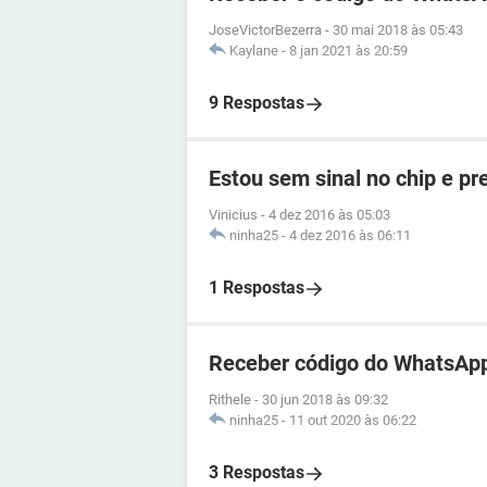
JoseVictorBezerra
-
30 mai 2018 às 05:43
Kaylane
-
8 jan 2021 às 20:59
9 Respostas
Estou sem sinal no chip e p
Vinicius
-
4 dez 2016 às 05:03
ninha25
-
4 dez 2016 às 06:11
1 Respostas
Receber código do WhatsApp
Rithele
-
30 jun 2018 às 09:32
ninha25
-
11 out 2020 às 06:22
3 Respostas