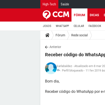
High-Tech
Saúde
FÓRUM
DICAS
JOGOS
WHATSAPP
CELULAR
FACEBOOK
Fórum
Rede social
Anterior
Receber código do WhatsApp
karlabaldez
- Atualizado em 8 mar 2
Perfil bloqueado -
11 fev 2019 às
Bom dia,
Receber código do WhatsApp por e-m