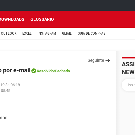
DOWNLOADS
GLOSSÁRIO
OUTLOOK
EXCEL
INSTAGRAM
GMAIL
GUIA DE COMPRAS
Seguinte
ASS
 por e-mail
NEW
Resolvido
/Fechado
019 às 06:18
 05:45
ail.