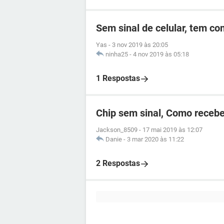
Sem sinal de celular, tem c
Yas
-
3 nov 2019 às 20:05
ninha25
-
4 nov 2019 às 05:18
1 Respostas
Chip sem sinal, Como recebe
Jackson_8509
-
17 mai 2019 às 12:07
Danie
-
3 mar 2020 às 11:22
2 Respostas