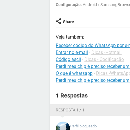
Configuração:
Android / SamsungBrowse
Share
Veja também:
Receber código do WhatsApp por e-
Entrar no e-mail
-
Dicas -Hotmail
Código ascii
-
Dicas - Codificação
Perdi meu chip é preciso receber um
O que é whatsapp
-
Dicas -WhatsAp
Perdi meu chip e preciso receber um
1 Respostas
RESPOSTA 1 / 1
Perfil bloqueado