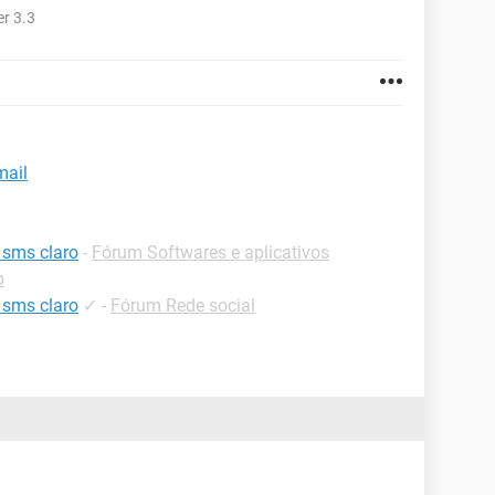
r 3.3
mail
 sms claro
-
Fórum Softwares e aplicativos
p
 sms claro
✓
-
Fórum Rede social