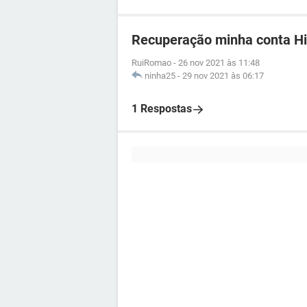
Recuperação minha conta H
RuiRomao
-
26 nov 2021 às 11:48
ninha25
-
29 nov 2021 às 06:17
1 Respostas