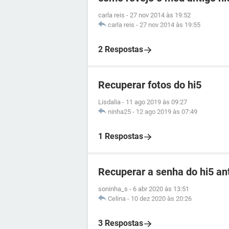
carla reis
-
27 nov 2014 às 19:52
carla reis
-
27 nov 2014 às 19:55
2 Respostas
Recuperar fotos do hi5
Lisdalia
-
11 ago 2019 às 09:27
ninha25
-
12 ago 2019 às 07:49
1 Respostas
Recuperar a senha do hi5 an
soninha_s
-
6 abr 2020 às 13:51
Celina
-
10 dez 2020 às 20:26
3 Respostas