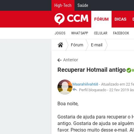
High-Tech
Saúde
FÓRUM
DICAS
JOGOS
WHATSAPP
CELULAR
FACEBOOK
Fórum
E-mail
Anterior
Recuperar Hotmail antigo
R
Maarahiilvah68
- Atualizado em 22 f
Perfil bloqueado -
22 fev 2019 às
Boa noite,
Gostaria de ajuda para recuperar o 
antigo. Gostaria de ajuda se algué
favor. Preciso muito desse e-mail. A