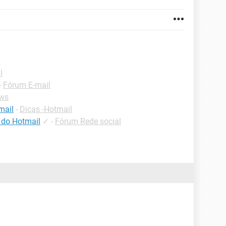
l
-
Fórum E-mail
ws
mail
-
Dicas -Hotmail
 do Hotmail
✓
-
Fórum Rede social