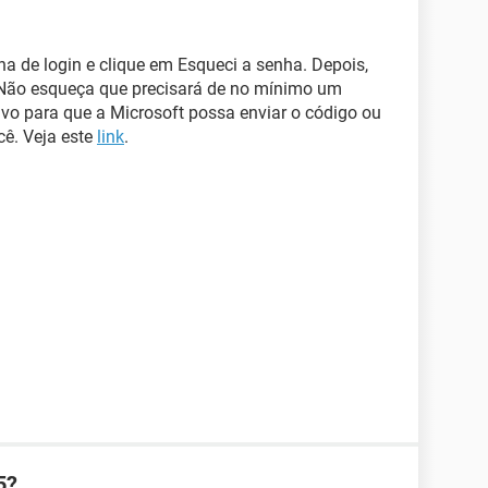
ina de login e clique em Esqueci a senha. Depois,
. Não esqueça que precisará de no mínimo um
tivo para que a Microsoft possa enviar o código ou
cê. Veja este
link
.
5?