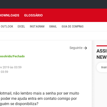
DOWNLOADS
GLOSSÁRIO
OUTLOOK
EXCEL
INSTAGRAM
GMAIL
GUIA DE COMPRAS
Seguinte
ASS
NEW
esolvido
/Fechado
ev 2019 às 03:59
 03:59
Hotmail, não lembro mais a senha por ser muito
m poder me ajuda entra em contato comigo por
lguém se disponibiliza?