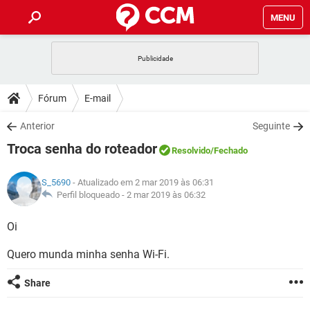
MENU
INÍCIO
JOGOS
WHATSAPP
DICAS
Fórum
E-mail
CELULAR
FACEBOOK
JOGOS
WHATSAPP
DOWNLOADS
Anterior
Seguinte
OUTLOOK
EXCEL
CELULAR
FACEBOOK
Troca senha do roteador
INSTAGRAM
JOGOS
GMAIL
WHATSAPP
Resolvido
/Fechado
FÓRUM
OUTLOOK
EXCEL
GUIA DE COMPRAS
CELULAR
FACEBOOK
S_5690
- Atualizado em 2 mar 2019 às 06:31
INSTAGRAM
JOGOS
GMAIL
WHATSAPP
GLOSSÁRIO
Perfil bloqueado -
2 mar 2019 às 06:32
OUTLOOK
EXCEL
GUIA DE COMPRAS
CELULAR
FACEBOOK
INSTAGRAM
JOGOS
GMAIL
WHATSAPP
Oi
OUTLOOK
EXCEL
GUIA DE COMPRAS
CELULAR
FACEBOOK
Quero munda minha senha Wi-Fi.
INSTAGRAM
GMAIL
OUTLOOK
EXCEL
GUIA DE COMPRAS
Share
INSTAGRAM
GMAIL