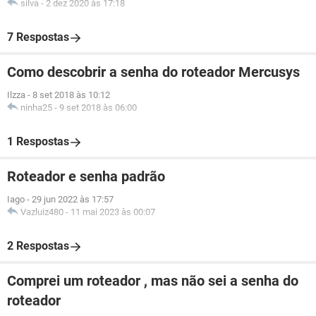
silva
-
2 dez 2020 às 17:18
7 Respostas
Como descobrir a senha do roteador Mercusys
Ilzza
-
8 set 2018 às 10:12
ninha25
-
9 set 2018 às 06:00
1 Respostas
Roteador e senha padrão
Iago
-
29 jun 2022 às 17:57
Vazluiz480
-
11 mai 2023 às 00:07
2 Respostas
Comprei um roteador , mas não sei a senha do
roteador