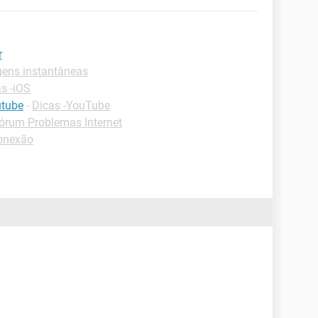
r
ens instantâneas
s -iOS
utube
-
Dicas -YouTube
órum Problemas Internet
onexão