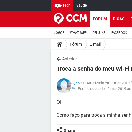
High-Tech
Saúde
FÓRUM
DICAS
JOGOS
WHATSAPP
CELULAR
FACEBOOK
Fórum
E-mail
Anterior
Troca a senha do meu Wi-Fi 
S_5690
- Atualizado em 2 mar 2019 
Perfil bloqueado -
2 mar 2019 às
Oi
Como faço para troca a minha senh
Share