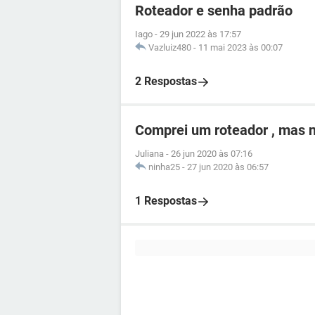
Roteador e senha padrão
Iago
-
29 jun 2022 às 17:57
Vazluiz480
-
11 mai 2023 às 00:07
2 Respostas
Comprei um roteador , mas n
Juliana
-
26 jun 2020 às 07:16
ninha25
-
27 jun 2020 às 06:57
1 Respostas