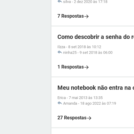
silva
-
2 dez 2020 às 17:18
7 Respostas
Como descobrir a senha do 
Ilzza
-
8 set 2018 às 10:12
ninha25
-
9 set 2018 às 06:00
1 Respostas
Meu notebook não entra na o
Erica
-
7 mai 2013 às 13:35
Amanda
-
18 ago 2022 às 07:19
27 Respostas