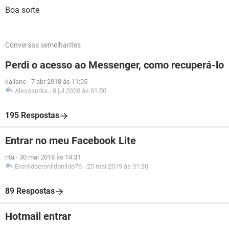
Boa sorte
Conversas semelhantes
Perdi o acesso ao Messenger, como recuperá-lo
kailane
-
7 abr 2018 às 11:05
Alessandra
-
8 jul 2020 às 01:50
195 Respostas
Entrar no meu Facebook Lite
rita
-
30 mai 2018 às 14:31
Eronildoeronildonildo76
-
25 mai 2019 às 01:30
89 Respostas
Hotmail entrar