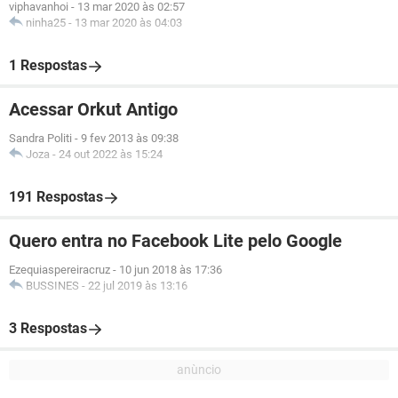
viphavanhoi
-
13 mar 2020 às 02:57
ninha25
-
13 mar 2020 às 04:03
1 Respostas
Acessar Orkut Antigo
Sandra Politi
-
9 fev 2013 às 09:38
Joza
-
24 out 2022 às 15:24
191 Respostas
Quero entra no Facebook Lite pelo Google
Ezequiaspereiracruz
-
10 jun 2018 às 17:36
BUSSINES
-
22 jul 2019 às 13:16
3 Respostas