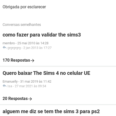
Obrigada por esclarecer
Conversas semelhantes
como fazer para validar the sims3
membro
-
25 mai 2010 às 14:28
grgrgrgrg
-
2 jan 2013 às 17:27
170 Respostas
Quero baixar The Sims 4 no celular UE
Emanuelly
-
31 mai 2019 às 11:42
Isa
-
27 mar 2021 às 09:34
20 Respostas
alguem me diz se tem the sims 3 para ps2