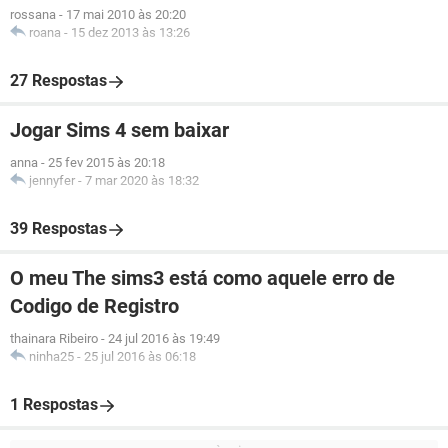
rossana
-
17 mai 2010 às 20:20
roana
-
15 dez 2013 às 13:26
27 Respostas
Jogar Sims 4 sem baixar
anna
-
25 fev 2015 às 20:18
jennyfer
-
7 mar 2020 às 18:32
39 Respostas
O meu The sims3 está como aquele erro de
Codigo de Registro
thainara Ribeiro
-
24 jul 2016 às 19:49
ninha25
-
25 jul 2016 às 06:18
1 Respostas