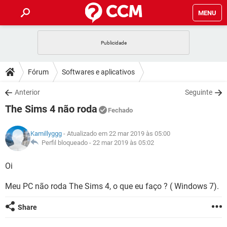
MENU
INÍCIO
JOGOS
WHATSAPP
DICAS
Fórum
Softwares e aplicativos
CELULAR
FACEBOOK
JOGOS
WHATSAPP
DOWNLOADS
Anterior
Seguinte
OUTLOOK
EXCEL
CELULAR
FACEBOOK
The Sims 4 não roda
INSTAGRAM
JOGOS
GMAIL
WHATSAPP
Fechado
FÓRUM
OUTLOOK
EXCEL
GUIA DE COMPRAS
CELULAR
FACEBOOK
Kamillyggg
- Atualizado em 22 mar 2019 às 05:00
INSTAGRAM
JOGOS
GMAIL
WHATSAPP
GLOSSÁRIO
Perfil bloqueado -
22 mar 2019 às 05:02
OUTLOOK
EXCEL
GUIA DE COMPRAS
CELULAR
FACEBOOK
INSTAGRAM
JOGOS
GMAIL
WHATSAPP
Oi
OUTLOOK
EXCEL
GUIA DE COMPRAS
CELULAR
FACEBOOK
Meu PC não roda The Sims 4, o que eu faço ? ( Windows 7).
INSTAGRAM
GMAIL
OUTLOOK
EXCEL
GUIA DE COMPRAS
Share
INSTAGRAM
GMAIL