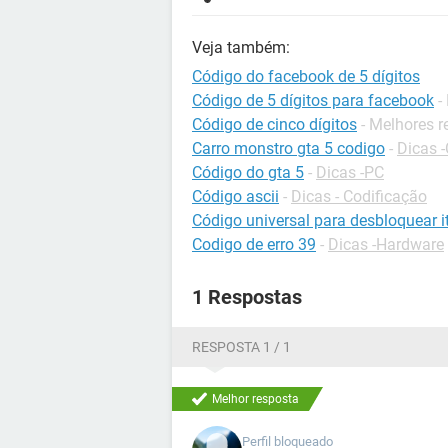
Veja também:
Código do facebook de 5 dígitos
Código de 5 dígitos para facebook
-
Código de cinco dígitos
- Melhores 
Carro monstro gta 5 codigo
-
Dicas 
Código do gta 5
-
Dicas -PC
Código ascii
-
Dicas - Codificação
Código universal para desbloquear it
Codigo de erro 39
-
Dicas -Hardware
1 Respostas
RESPOSTA 1 / 1
Melhor resposta
Perfil bloqueado