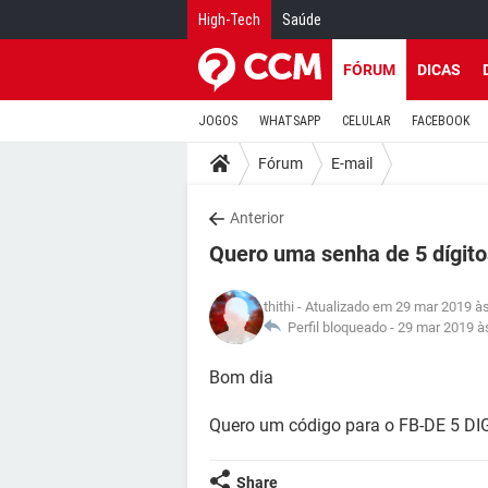
High-Tech
Saúde
FÓRUM
DICAS
JOGOS
WHATSAPP
CELULAR
FACEBOOK
Fórum
E-mail
Anterior
Quero uma senha de 5 dígit
thithi
- Atualizado em 29 mar 2019 à
Perfil bloqueado -
29 mar 2019 à
Bom dia
Quero um código para o FB-DE 5 DI
Share