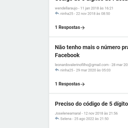
wendellaraujo
-
11 jan 2018 às 16:21
ninha25
-
22 nov 2018 às 08:50
1 Respostas
Não tenho mais o número pr
Facebook
leonardovalerinofilho@gmail.com
-
28 mar 20
ninha25
-
29 mar 2020 às 05:03
1 Respostas
Preciso do código de 5 dígi
Joseleneamaral
-
12 nov 2018 às 21:56
Selena
-
25 ago 2022 às 21:50