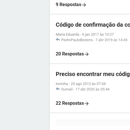
9 Respostas
Código de confirmação da c
Maria Eduarda
-
6 jan 2017 às 10:27
PedroPauloBezerra
-
7 abr 2019 às 14:45
20 Respostas
Preciso encontrar meu códi
toninha
-
25 ago 2013 às 07:54
Sumail
-
17 abr 2020 às 05:44
22 Respostas