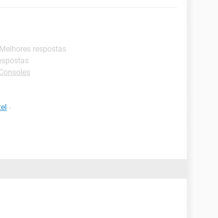
 Melhores respostas
respostas
-Consoles
el
-