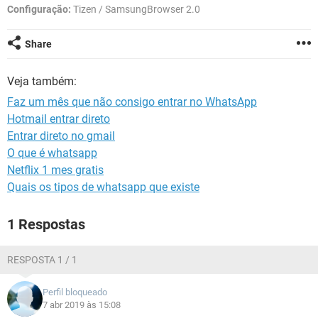
GUIA DE COMPRAS
Configuração:
Tizen / SamsungBrowser 2.0
Share
Veja também:
Faz um mês que não consigo entrar no WhatsApp
Hotmail entrar direto
Entrar direto no gmail
O que é whatsapp
Netflix 1 mes gratis
Quais os tipos de whatsapp que existe
1 Respostas
RESPOSTA 1 / 1
Perfil bloqueado
7 abr 2019 às 15:08