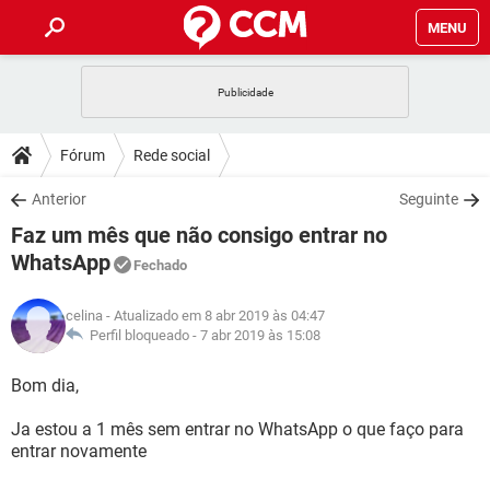
MENU
INÍCIO
JOGOS
WHATSAPP
DICAS
Fórum
Rede social
CELULAR
FACEBOOK
JOGOS
WHATSAPP
DOWNLOADS
Anterior
Seguinte
OUTLOOK
EXCEL
CELULAR
FACEBOOK
Faz um mês que não consigo entrar no
INSTAGRAM
JOGOS
GMAIL
WHATSAPP
FÓRUM
OUTLOOK
EXCEL
WhatsApp
Fechado
GUIA DE COMPRAS
CELULAR
FACEBOOK
INSTAGRAM
JOGOS
GMAIL
WHATSAPP
GLOSSÁRIO
OUTLOOK
EXCEL
celina
- Atualizado em 8 abr 2019 às 04:47
GUIA DE COMPRAS
CELULAR
FACEBOOK
Perfil bloqueado -
7 abr 2019 às 15:08
INSTAGRAM
JOGOS
GMAIL
WHATSAPP
OUTLOOK
EXCEL
Bom dia,
GUIA DE COMPRAS
CELULAR
FACEBOOK
INSTAGRAM
GMAIL
OUTLOOK
EXCEL
Ja estou a 1 mês sem entrar no WhatsApp o que faço para
GUIA DE COMPRAS
entrar novamente
INSTAGRAM
GMAIL