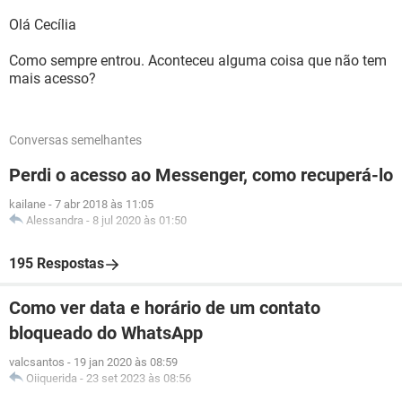
Olá Cecília
Como sempre entrou. Aconteceu alguma coisa que não tem
mais acesso?
Conversas semelhantes
Perdi o acesso ao Messenger, como recuperá-lo
kailane
-
7 abr 2018 às 11:05
Alessandra
-
8 jul 2020 às 01:50
195 Respostas
Como ver data e horário de um contato
bloqueado do WhatsApp
valcsantos
-
19 jan 2020 às 08:59
Oiiquerida
-
23 set 2023 às 08:56