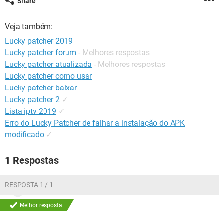
Share
GUIA DE COMPRAS
Veja também:
Lucky patcher 2019
Lucky patcher forum
- Melhores respostas
Lucky patcher atualizada
- Melhores respostas
Lucky patcher como usar
Lucky patcher baixar
Lucky patcher 2
✓
Lista iptv 2019
✓
Erro do Lucky Patcher de falhar a instalação do APK
modificado
✓
1 Respostas
RESPOSTA 1 / 1
Melhor resposta