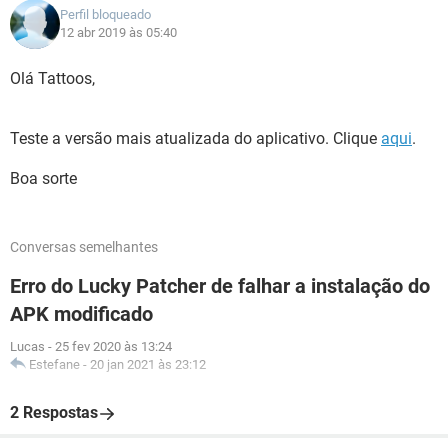
Perfil bloqueado
12 abr 2019 às 05:40
Olá Tattoos,
Teste a versão mais atualizada do aplicativo. Clique
aqui
.
Boa sorte
Conversas semelhantes
Erro do Lucky Patcher de falhar a instalação do
APK modificado
Lucas
-
25 fev 2020 às 13:24
Estefane
-
20 jan 2021 às 23:12
2 Respostas