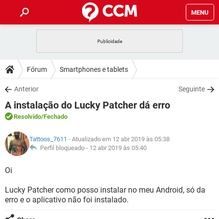
MENU
INÍCIO
JOGOS
WHATSAPP
DICAS
Fórum
Smartphones e tablets
CELULAR
FACEBOOK
JOGOS
WHATSAPP
DOWNLOADS
Anterior
Seguinte
OUTLOOK
EXCEL
CELULAR
FACEBOOK
A instalação do Lucky Patcher dá erro
INSTAGRAM
JOGOS
GMAIL
WHATSAPP
FÓRUM
OUTLOOK
EXCEL
Resolvido
/Fechado
GUIA DE COMPRAS
CELULAR
FACEBOOK
INSTAGRAM
JOGOS
GMAIL
WHATSAPP
GLOSSÁRIO
OUTLOOK
Tattoos_7611
- Atualizado em 12 abr 2019 às 05:38
EXCEL
GUIA DE COMPRAS
CELULAR
FACEBOOK
Perfil bloqueado -
12 abr 2019 às 05:40
INSTAGRAM
JOGOS
GMAIL
WHATSAPP
OUTLOOK
EXCEL
Oi
GUIA DE COMPRAS
CELULAR
FACEBOOK
INSTAGRAM
GMAIL
Lucky Patcher como posso instalar no meu Android, só da
OUTLOOK
EXCEL
GUIA DE COMPRAS
erro e o aplicativo não foi instalado.
INSTAGRAM
GMAIL