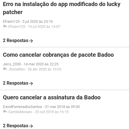
Erro na instalação do app modificado do lucky
patcher
Efraim123
-
5 jul 2020 às 23:10
Efraim123
-
10 jul 2020 às 14:07
2 Respostas
Como cancelar cobranças de pacote Badoo
Jeco_2330
-
14 mar 2020 às 22:25
Jhonattan
-
26 abr 2020 às 10:03
2 Respostas
Quero cancelar a assinatura da Badoo
DavidFerreiradosSantos
-
31 mar 2018 às 09:30
CamilaMoraes
-
23 out 2018 às 16:15
2 Respostas