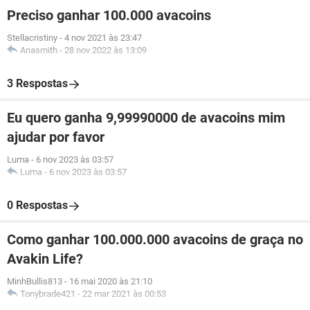
Preciso ganhar 100.000 avacoins
Stellacristiny
-
4 nov 2021 às 23:47
Anasmith
-
28 nov 2022 às 13:09
3 Respostas
Eu quero ganha 9,99990000 de avacoins mim
ajudar por favor
Luma
-
6 nov 2023 às 03:57
Luma
-
6 nov 2023 às 03:57
0 Respostas
Como ganhar 100.000.000 avacoins de graça no
Avakin Life?
MinhBullis813
-
16 mai 2020 às 21:10
Tonybrade421
-
22 mar 2021 às 00:53