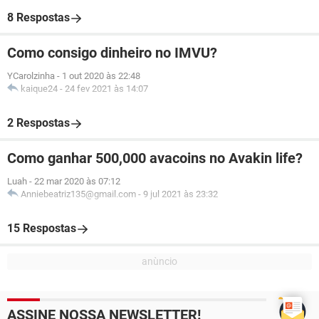
8 Respostas
Como consigo dinheiro no IMVU?
YCarolzinha
-
1 out 2020 às 22:48
kaique24
-
24 fev 2021 às 14:07
2 Respostas
Como ganhar 500,000 avacoins no Avakin life?
Luah
-
22 mar 2020 às 07:12
Anniebeatriz135@gmail.com
-
9 jul 2021 às 23:32
15 Respostas
ASSINE NOSSA NEWSLETTER!