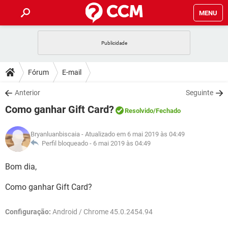
MENU
INÍCIO
JOGOS
WHATSAPP
DICAS
Fórum
E-mail
CELULAR
FACEBOOK
JOGOS
WHATSAPP
DOWNLOADS
Anterior
Seguinte
OUTLOOK
EXCEL
CELULAR
FACEBOOK
Como ganhar Gift Card?
INSTAGRAM
JOGOS
GMAIL
WHATSAPP
Resolvido
/Fechado
FÓRUM
OUTLOOK
EXCEL
GUIA DE COMPRAS
CELULAR
FACEBOOK
Bryanluanbiscaia
- Atualizado em 6 mai 2019 às 04:49
INSTAGRAM
JOGOS
GMAIL
WHATSAPP
GLOSSÁRIO
Perfil bloqueado -
6 mai 2019 às 04:49
OUTLOOK
EXCEL
GUIA DE COMPRAS
CELULAR
FACEBOOK
INSTAGRAM
JOGOS
GMAIL
WHATSAPP
Bom dia,
OUTLOOK
EXCEL
GUIA DE COMPRAS
CELULAR
FACEBOOK
Como ganhar Gift Card?
INSTAGRAM
GMAIL
OUTLOOK
EXCEL
GUIA DE COMPRAS
Configuração:
Android / Chrome 45.0.2454.94
INSTAGRAM
GMAIL