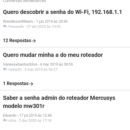
Conversas semelhantes
Quero descobrir a senha do Wi-Fi, 192.168.1.1
WandersonRibeiro
-
1 jun 2019 às 20:56
Fernando
-
27 abr 2023 às 14:02
12 Respostas
Quero mudar minha a do meu roteador
VanessaSantosSilva
-
4 mar 2019 às 09:55
ninha25
-
5 mar 2019 às 06:27
1 Respostas
Saber a senha admin do roteador Mercusys
modelo mw301r
Eduardo
-
17 jul 2019 às 12:40
silva
-
2 dez 2020 às 17:18