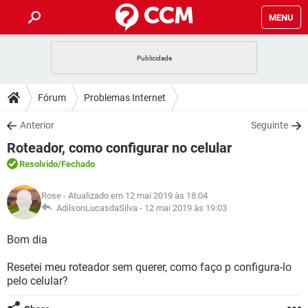
MENU
INÍCIO
JOGOS
WHATSAPP
DICAS
Fórum
Problemas Internet
CELULAR
FACEBOOK
JOGOS
WHATSAPP
DOWNLOADS
Anterior
Seguinte
OUTLOOK
EXCEL
CELULAR
FACEBOOK
Roteador, como configurar no celular
INSTAGRAM
JOGOS
GMAIL
WHATSAPP
FÓRUM
OUTLOOK
EXCEL
Resolvido
/Fechado
GUIA DE COMPRAS
CELULAR
FACEBOOK
INSTAGRAM
JOGOS
GMAIL
WHATSAPP
GLOSSÁRIO
OUTLOOK
Rose
- Atualizado em 12 mai 2019 às 18:04
EXCEL
GUIA DE COMPRAS
CELULAR
FACEBOOK
AdilsonLucasdaSilva -
12 mai 2019 às 19:03
INSTAGRAM
JOGOS
GMAIL
WHATSAPP
OUTLOOK
EXCEL
Bom dia
GUIA DE COMPRAS
CELULAR
FACEBOOK
INSTAGRAM
GMAIL
Resetei meu roteador sem querer, como faço p configura-lo
OUTLOOK
EXCEL
GUIA DE COMPRAS
pelo celular?
INSTAGRAM
GMAIL