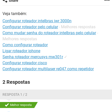
Share
GUIA DE COMPRAS
Veja também:
Configurar roteador intelbras iwr 3000n
Configurar roteador pelo celular
- Melhores respostas
Como mudar senha do roteador intelbras pelo celular
-
Melhores respostas
Como configurar roteador
Ligar roteador iphone
Senha roteador mercusys mw301r
✓
Configurar roteador cisco
Configurar roteador multilaser re047 como repetidor
2 Respostas
RESPOSTA 1 / 2
Melhor resposta