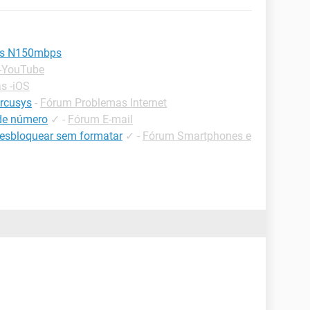
ess N150mbps
 -YouTube
s -iOS
rcusys
-
Fórum Problemas Internet
 de número
✓
-
Fórum E-mail
desbloquear sem formatar
✓
-
Fórum Smartphones e