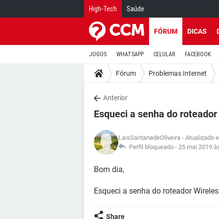
High-Tech
Saúde
FÓRUM
DICAS
JOGOS
WHATSAPP
CELULAR
FACEBOOK
Fórum
Problemas Internet
Anterior
Esqueci a senha do roteado
LaisSantanadeOliveira
- Atualizado 
Perfil bloqueado -
25 mai 2019 à
Bom dia,
Esqueci a senha do roteador Wirel
Share