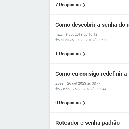
7 Respostas
Como descobrir a senha do 
Ilzza
-
8 set 2018 às 10:12
ninha25
-
9 set 2018 às 06:00
1 Respostas
Como eu consigo redefinir a
Zezin
-
26 set 2023 às 03:44
Zezin
-
26 set 2023 às 03:44
0 Respostas
Roteador e senha padrão