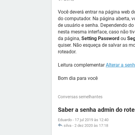
Você deverá entrar na página web do
do computador. Na página aberta, v
de usuário e senha. Dependendo do 
nesta mesma interface, caso não ti
da página,
Setting Password
ou
Seg
quiser. Não esqueça de salvar as m
roteador.
Leitura complementar
Alterar a sen
Bom dia para você
Conversas semelhantes
Saber a senha admin do ro
Eduardo
-
17 jul 2019 às 12:40
silva
-
2 dez 2020 às 17:18