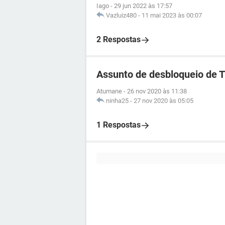
Iago
-
29 jun 2022 às 17:57
Vazluiz480
-
11 mai 2023 às 00:07
2 Respostas
Assunto de desbloqueio de 
Atumane
-
26 nov 2020 às 11:38
ninha25
-
27 nov 2020 às 05:05
1 Respostas