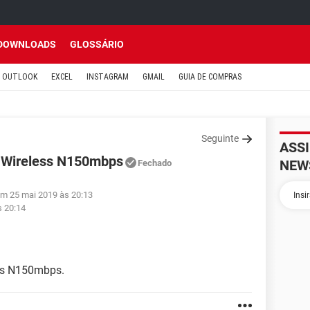
DOWNLOADS
GLOSSÁRIO
OUTLOOK
EXCEL
INSTAGRAM
GMAIL
GUIA DE COMPRAS
Seguinte
ASS
r Wireless N150mbps
NEW
Fechado
em 25 mai 2019 às 20:13
s 20:14
ess N150mbps.