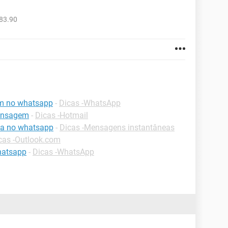
83.90
m no whatsapp
-
Dicas -WhatsApp
mensagem
-
Dicas -Hotmail
a no whatsapp
-
Dicas -Mensagens instantâneas
cas -Outlook.com
hatsapp
-
Dicas -WhatsApp