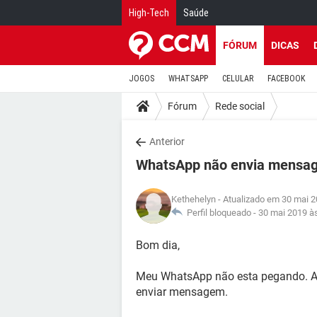
High-Tech
Saúde
FÓRUM
DICAS
JOGOS
WHATSAPP
CELULAR
FACEBOOK
Fórum
Rede social
Anterior
WhatsApp não envia mensa
Kethehelyn
- Atualizado em 30 mai 2
Perfil bloqueado -
30 mai 2019 à
Bom dia,
Meu WhatsApp não esta pegando. A
enviar mensagem.