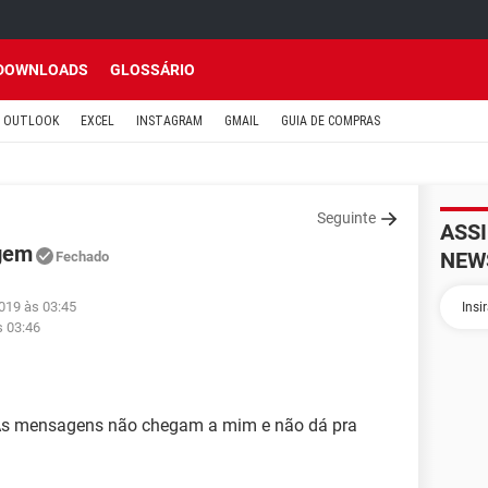
DOWNLOADS
GLOSSÁRIO
OUTLOOK
EXCEL
INSTAGRAM
GMAIL
GUIA DE COMPRAS
Seguinte
ASS
gem
NEW
Fechado
019 às 03:45
s 03:46
s mensagens não chegam a mim e não dá pra