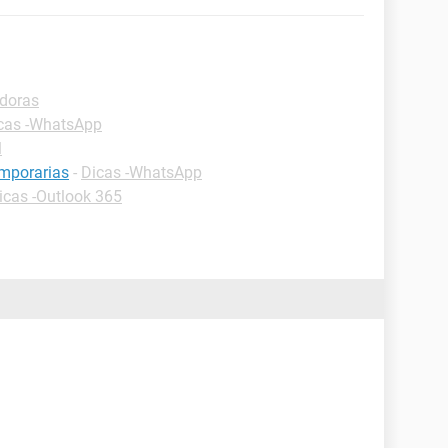
adoras
cas -WhatsApp
l
mporarias
-
Dicas -WhatsApp
icas -Outlook 365