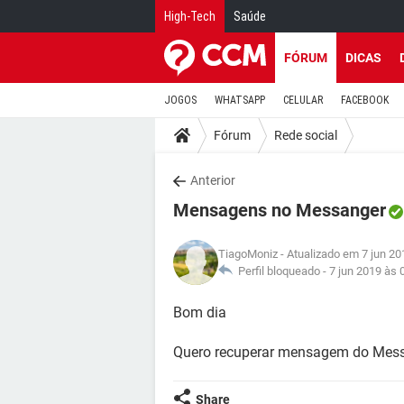
High-Tech
Saúde
FÓRUM
DICAS
JOGOS
WHATSAPP
CELULAR
FACEBOOK
Fórum
Rede social
Anterior
Mensagens no Messanger
TiagoMoniz
- Atualizado em 7 jun 20
Perfil bloqueado -
7 jun 2019 às 
Bom dia
Quero recuperar mensagem do Mess
Share