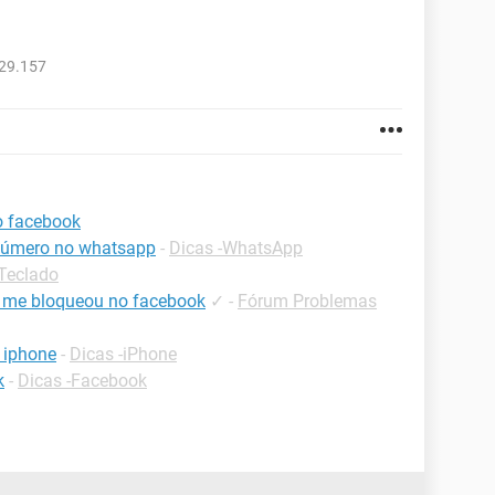
729.157
o facebook
 número no whatsapp
-
Dicas -WhatsApp
-Teclado
 me bloqueou no facebook
✓
-
Fórum Problemas
 iphone
-
Dicas -iPhone
k
-
Dicas -Facebook