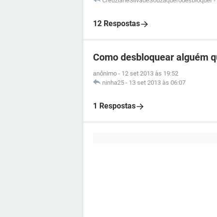
CreuzianeSilvadeSouzaquerodesbloquer
-
12 Respostas
Como desbloquear alguém q
anônimo
-
12 set 2013 às 19:52
ninha25
-
13 set 2013 às 06:07
1 Respostas