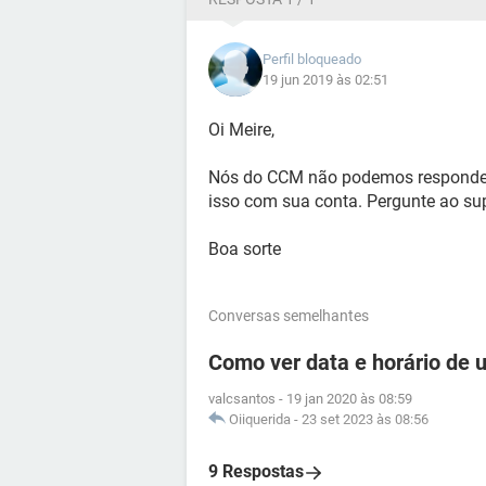
Perfil bloqueado
19 jun 2019 às 02:51
Oi Meire,
Nós do CCM não podemos responder 
isso com sua conta. Pergunte ao su
Boa sorte
Conversas semelhantes
Como ver data e horário de
valcsantos
-
19 jan 2020 às 08:59
Oiiquerida
-
23 set 2023 às 08:56
9 Respostas