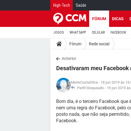
High-Tech
Saúde
FÓRUM
DICAS
JOGOS
WHATSAPP
CELULAR
FACEBOOK
Fórum
Rede social
Anterior
Desativaram meu Facebook
MeireCostaSilva
- 18 jun 2019 às 16
Perfil bloqueado -
19 jun 2019 às
Bom dia, é o terceiro Facebook que 
nem uma regra do Facebook, pelo c
posto nada, que não seja permitido, 
Facebook.