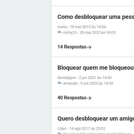
Como desbloquear uma pess
maria
-
18 mai 2013 às 14:54
ninha25
-
28 mai 2020 às 04:05
14 Respostas
Bloquear quem me bloqueou
danieljapor
-
2 jun 2021 às 14:40
Amanda
-
9 out 2023 às 14:59
40 Respostas
Quero desbloquear um amig
Lilian
-
14 ago 2017 às 23:02